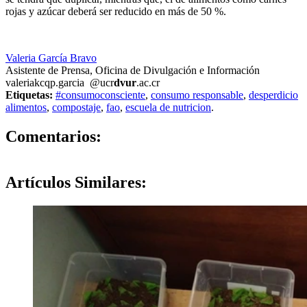
rojas y azúcar deberá ser reducido en más de 50 %.
Valeria García Bravo
Asistente de Prensa, Oficina de Divulgación e Información
valeria
kcqp
.garcia
@ucr
dvur
.ac.cr
Etiquetas:
#consumoconsciente
,
consumo responsable
,
desperdicio
alimentos
,
compostaje
,
fao
,
escuela de nutricion
.
0
Comentarios:
Artículos
Similares: