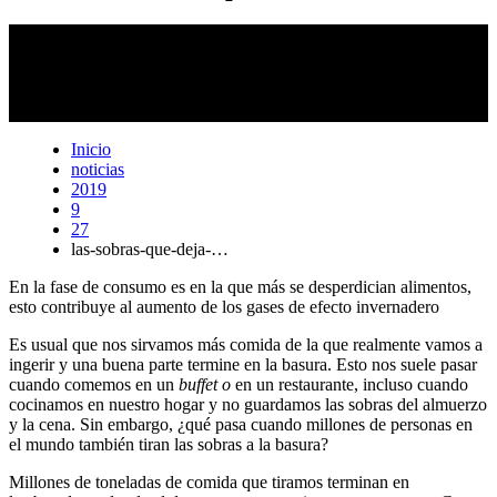
A nivel mundial, un tercio de la producción de alimentos se
desperdicia. De este, un 20 % son semillas, carnes y lácteos; un 30
%, cereales; y un 40%, tubérculos, frutas y vegetales.
Laura Rodríguez Rodríguez
Inicio
noticias
2019
9
27
las-sobras-que-deja-…
En la fase de consumo es en la que más se desperdician alimentos,
esto contribuye al aumento de los gases de efecto invernadero
Es usual que nos sirvamos más comida de la que realmente vamos a
ingerir y una buena parte termine en la basura. Esto nos suele pasar
cuando comemos en un
buffet o
en un restaurante, incluso cuando
cocinamos en nuestro hogar y no guardamos las sobras del almuerzo
y la cena. Sin embargo, ¿qué pasa cuando millones de personas en
el mundo también tiran las sobras a la basura?
Millones de toneladas de comida que tiramos terminan en