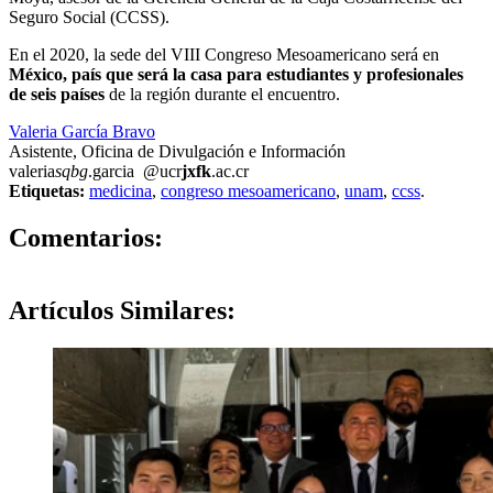
Seguro Social (CCSS).
En el 2020, la sede del VIII Congreso Mesoamericano será en
México, país que será la casa para estudiantes y profesionales
de seis países
de la región durante el encuentro.
Valeria García Bravo
Asistente, Oficina de Divulgación e Información
valeria
sqbg
.garcia
@ucr
jxfk
.ac.cr
Etiquetas:
medicina
,
congreso mesoamericano
,
unam
,
ccss
.
0
Comentarios:
Artículos
Similares: