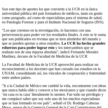
Son este tipo de aportes los que convierte a la UCR en la única
universidad pública del país formadora de médicos, tanto en grado
como posgrado, así como de especialistas para el sistema de salud,
en Patología Forense y para el Instituto Nacional de Seguros (INS).
“Los que creemos en la investigación, lo hacemos con una
perseverancia para poder ver los resultados finales. A esto se le suma
que son publicados en revistas que se leen alrededor del mundo y
que se pueden aportar a otros estudios.
La UCR ha hecho grandes
esfuerzos para poder lograr esto
y los intercambios que se
realizan son de una riqueza absoluta”, indicó Fernando Morales
Martínez, decano de la Facultad de Medicina de la UCR
La Facultad de Medicina de la UCR aprovechó para realizar un
reconocimiento a los docentes que han cursado sus estudios en la
UNAM, consolidando así, los vínculos de cooperación y fraternidad
entre ambos países.
“Ir a la Ciudad de México me cambió la vida, encontrarme con ideas
que nunca había oído y conocer a los mexicanos y que cuando dicen
‘mi casa es tu casa’ literalmente lo sienten. Fue todo un privilegio y
me complace saber que soy solo uno de los muchos especialistas
que se han formado en ese país”, señaló el Dr. Rodrigo Cabezas
Moya, asesor de la Gerencia General de la Caja Costarricense del