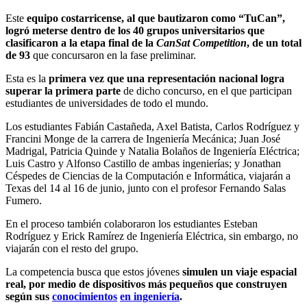
Este
equipo costarricense
,
al que bautizaron como
“TuCan”,
logró
meterse dentro d
e los 40 grupos universitarios
que
clasificaron
a la etapa final de la
CanSat
C
ompetition
, de un total
de 93
que concursaron en la fase preliminar.
Esta es la
primera vez que una representación
nacional
logra
superar la primera parte
de dicho concurso, en el que participan
estudiantes de universidades de todo el mundo.
Los estudiantes Fabián Castañeda, Axel Batista, Carlos Rodríguez y
Francini Monge de la carrera de Ingeniería Mecánica; Juan José
Madrigal, Patricia Quinde y Natalia Bolaños de Ingeniería Eléctrica;
Luis Castro y Alfonso Castillo de ambas ingenierías; y Jonathan
Céspedes de Ciencias de la Computación e Informática, viajarán a
Texas del 14 al 16 de junio, junto con el profesor Fernando Salas
Fumero.
En el proceso también colaboraron los estudiantes Esteban
Rodríguez y Erick Ramírez de Ingeniería Eléctrica, sin embargo, no
viajarán con el resto del grupo.
La competencia busca que estos jóvenes
simulen un viaje espacial
real, por medio de dispositivos más pequeños que construyen
según sus
conocimientos
en
ingeniería
.