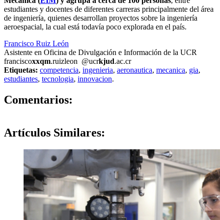
Mecánica (
EIM
) y
agrupa a cerca de 100 personas
, entre
estudiantes y docentes de diferentes carreras principalmente del área
de ingeniería, quienes desarrollan proyectos sobre la ingeniería
aeroespacial, la cual está todavía poco explorada en el país.
Francisco Ruiz León
Asistente en Oficina de Divulgación e Información de la UCR
francisco
xxqm
.ruizleon
@ucr
kjud
.ac.cr
Etiquetas:
competencia
,
ingenieria
,
aeronautica
,
mecanica
,
gia
,
estudiantes
,
tecnologia
,
innovacion
.
0
Comentarios:
Artículos
Similares: