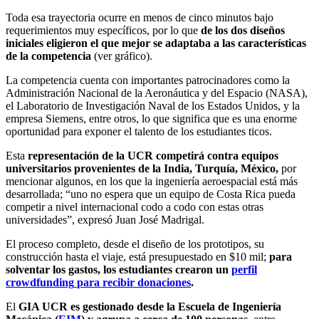
Toda esa trayectoria ocurre en menos de cinco minutos bajo
requerimientos muy específicos, por lo que
de los dos diseños
iniciales eligieron el que mejor se adaptaba a l
a
s características
de la competencia
(ver gráfico).
La competencia cuenta con importantes patrocinadores como la
Administración Nacional de la Aeronáutica y del Espacio (NASA),
el Laboratorio de Investigación Naval de los Estados Unidos, y la
empresa Siemens, entre otros, lo que significa que es una enorme
oportunidad para exponer el talento de los estudiantes ticos.
Esta
representación de la UCR competirá con
tra
equipos
universitarios
provenientes
de
la
India, Turquía, México,
por
mencionar algunos, en los que la ingeniería aeroespacial está más
desarrollada; “uno no espera que un equipo de Costa Rica pueda
competir a nivel internacional codo a codo con estas otras
universidades”, expresó Juan José Madrigal.
El proceso completo, desde el diseño de los prototipos, su
construcción hasta el viaje, está presupuestado en $10 mil;
p
ara
solventar los gastos, los estudiantes crearon un
perfil
crowdfunding
para recibir donaciones
.
El
GIA UCR
es gestionado desde la Escuela de Ingeniería