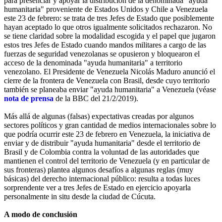
para presenciar y apoyar la distribución de la denominada "ayuda
humanitaria" proveniente de Estados Unidos y Chile a Venezuela
este 23 de febrero: se trata de tres Jefes de Estado que posiblemente
hayan aceptado lo que otros igualmente solicitados rechazaron. No
se tiene claridad sobre la modalidad escogida y el papel que jugaron
estos tres Jefes de Estado cuando mandos militares a cargo de las
fuerzas de seguridad venezolanas se opusieron y bloquearon el
acceso de la denominada "ayuda humanitaria" a territorio
venezolano. El Presidente de Venezuela Nicolás Maduro anunció el
cierre de la frontera de Venezuela con Brasil, desde cuyo territorio
también se planeaba enviar "ayuda humanitaria" a Venezuela (véase
nota de prensa
de la BBC del 21/2/2019).
Más allá de algunas (falsas) expectativas creadas por algunos
sectores políticos y gran cantidad de medios internacionales sobre lo
que podría ocurrir este 23 de febrero en Venezuela, la iniciativa de
enviar y de distribuir "ayuda humanitaria" desde el territorio de
Brasil y de Colombia contra la voluntad de las autoridades que
mantienen el control del territorio de Venezuela (y en particular de
sus fronteras) plantea algunos desafíos a algunas reglas (muy
básicas) del derecho internacional público: resulta a todas luces
sorprendente ver a tres Jefes de Estado en ejercicio apoyarla
personalmente in situ desde la ciudad de Cúcuta.
A modo de conclusión