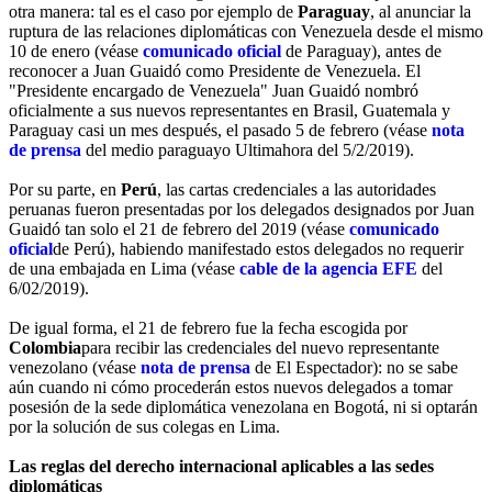
otra manera: tal es el caso por ejemplo de
Paraguay
, al anunciar la
ruptura de las relaciones diplomáticas con Venezuela desde el mismo
10 de enero (véase
comunicado oficial
de Paraguay), antes de
reconocer a Juan Guaidó como Presidente de Venezuela. El
"Presidente encargado de Venezuela" Juan Guaidó nombró
oficialmente a sus nuevos representantes en Brasil, Guatemala y
Paraguay casi un mes después, el pasado 5 de febrero (véase
nota
de prensa
del medio paraguayo Ultimahora del 5/2/2019).
Por su parte, en
Perú
, las cartas credenciales a las autoridades
peruanas fueron presentadas por los delegados designados por Juan
Guaidó tan solo el 21 de febrero del 2019 (véase
comunicado
oficial
de Perú), habiendo manifestado estos delegados no requerir
de una embajada en Lima (véase
cable de la agencia EFE
del
6/02/2019).
De igual forma, el 21 de febrero fue la fecha escogida por
Colombia
para recibir las credenciales del nuevo representante
venezolano (véase
nota de prensa
de El Espectador): no se sabe
aún cuando ni cómo procederán estos nuevos delegados a tomar
posesión de la sede diplomática venezolana en Bogotá, ni si optarán
por la solución de sus colegas en Lima.
Las reglas del derecho internacional aplicables a las sedes
diplomáticas