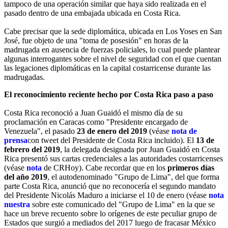
tampoco de una operación similar que haya sido realizada en el
pasado dentro de una embajada ubicada en Costa Rica.
Cabe precisar que la sede diplomática, ubicada en Los Yoses en San
José, fue objeto de una "toma de posesión" en horas de la
madrugada en ausencia de fuerzas policiales, lo cual puede plantear
algunas interrogantes sobre el nivel de seguridad con el que cuentan
las legaciones diplomáticas en la capital costarricense durante las
madrugadas.
El reconocimiento reciente hecho por Costa Rica paso a paso
Costa Rica reconoció a Juan Guaidó el mismo día de su
proclamación en Caracas como "Presidente encargado de
Venezuela", el pasado
23 de enero del 2019
(véase
nota de
prensa
con tweet del Presidente de Costa Rica incluido). El
13 de
febrero del 2019
, la delegada designada por Juan Guaidó en Costa
Rica presentó sus cartas credenciales a las autoridades costarricenses
(véase
nota
de CRHoy). Cabe recordar que en los
primeros días
del año 2019
, el autodenominado "Grupo de Lima", del que forma
parte Costa Rica, anunció que no reconocería el segundo mandato
del Presidente Nicolás Maduro a iniciarse el 10 de enero (véase
nota
nuestra
sobre este comunicado del "Grupo de Lima" en la que se
hace un breve recuento sobre lo orígenes de este peculiar grupo de
Estados que surgió a mediados del 2017 luego de fracasar México