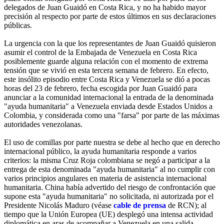
delegados de Juan Guaidó en Costa Rica, y no ha habido mayor
precisión al respecto por parte de estos últimos en sus declaraciones
públicas.
La urgencia con la que los representantes de Juan Guaidó quisieron
asumir el control de la Embajada de Venezuela en Costa Rica
posiblemente guarde alguna relación con el momento de extrema
tensión que se vivió en esta tercera semana de febrero. En efecto,
este insólito episodio entre Costa Rica y Venezuela se dió a pocas
horas del 23 de febrero, fecha escogida por Juan Guaidó para
anunciar a la comunidad internacional la entrada de la denominada
"ayuda humanitaria" a Venezuela enviada desde Estados Unidos a
Colombia, y considerada como una "farsa" por parte de las máximas
autoridades venezolanas.
El uso de comillas por parte nuestra se debe al hecho que en derecho
internacional público, la ayuda humanitaria responde a varios
criterios: la misma Cruz Roja colombiana se negó a participar a la
entrega de esta denominada "ayuda humanitaria" al no cumplir con
varios principios angulares en materia de asistencia internacional
humanitaria. China había advertido del riesgo de confrontación que
supone esta "ayuda humanitaria" no solicitada, ni autorizada por el
Presidente Nicolás Maduro (véase
cable de prensa
de RCN); al
tiempo que la Unión Europea (UE) desplegó una intensa actividad
diplomática en aras de acompañar a Venezuela en una salida