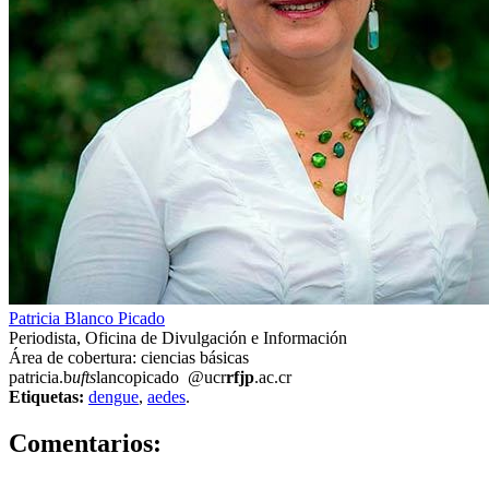
Patricia Blanco Picado
Periodista, Oficina de Divulgación e Información
Área de cobertura: ciencias básicas
patricia.b
ufts
lancopicado
@ucr
rfjp
.ac.cr
Etiquetas:
dengue
,
aedes
.
0
Comentarios: