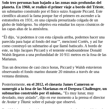
Solo tres personas han bajado a las zonas más profundas del
planeta. En 1960, se realizó el primer viaje a bordo del Trieste
,
un submarino construido por el físico suizo Auguste Piccard. Este
científico alcanzó la fama porque fue el primero en ascender a la
estratosfera en 1931, en una cápsula presurizada colgada de un
globo de hidrógeno. Su objetivo era estudiar los rayos cósmicos de
las capas altas de la atmósfera.
“Él dijo, ‘si podemos ir con esta cápsula arriba, podemos hacer una
parecida para bajar al fondo del mar’”, mencionó Cortés, y así fue
como construyó un submarino al que llamó batiscafo. A bordo de
este, su hijo Jacques Piccard y el teniente estadounidense Donald
Walsh llegaron a una profundidad de 10 911 metros en la fosa de las
Marianas.
Tras un descenso de casi cinco horas, Piccard y Walsh estuvieron
observando el fondo marino durante 20 minutos a través de una
ventana diminuta.
Posteriormente,
en el 2012, el cineasta James Cameron se
sumergió a la fosa de las Marianas en el Deepsea Challenger, un
submarino construido por él mismo,.
"Es muy lunar, muy
desolado, muy aislado", dijo en ese momento a la prensa el director
de
Avatar
y
Titanic
sobre el paisaje que observó.