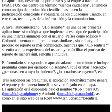
La aplicación, desarrollada por la RSN y la empresa nacional
IMACTUS, cae dentro del término "ciencia ciudadana", entendida
como un tipo de producción científica basada en la
participación consciente y voluntaria de los ciudadanos usando, en
este caso, tecnologías de la información y la comunicación.
A nivel latinoamericano, “¿Lo sentiste?” es una de las primeras
aplicaciones sismológicas que implementa este tipo de participación
en una interfaz amigable con el usuario. Países como México y
Colombia cuentan con herramientas similares, sin embargo el
proceso de reporte es más complicado, mientras que “¿Lo sentiste?”
se enfoca en la experiencia del usuario y en facilitar el proceso de
reporte de manera ágil, sencilla e intuitiva.
El formulario se responde en aproximadamente un minuto e incluye
preguntas como por ejemplo: ¿lo sentiste?, ¿qué estabas haciendo?,
¿personas cerca tuyo lo sintieron?, ¿los cuadros se cayeron?, etc.
Tras responder las preguntas, la aplicación automáticamente genera
el reporte y de manera inmediata se ve reflejado en el mapa.
La aplicación está disponible bajo el nombre “RSN” para iOS
(
http://bit.ly/rsniphone)
y Android (
http://bit.ly/rsnandroid),
así
como en el sitio web de la RSN www.rsn.ucr.ac.cr/losentiste.