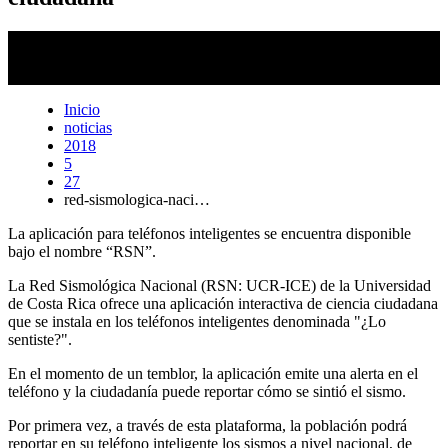
Con los datos que ofrece la población, la aplicación
automáticamente genera el reporte del sismo y de manera inmediata
se ve reflejado en el mapa.
Inicio
noticias
2018
5
27
red-sismologica-naci…
La aplicación para teléfonos inteligentes se encuentra disponible
bajo el nombre “RSN”.
La Red Sismológica Nacional (RSN: UCR-ICE) de la Universidad
de Costa Rica ofrece una aplicación interactiva de ciencia ciudadana
que se instala en los teléfonos inteligentes denominada "¿Lo
sentiste?".
En el momento de un temblor, la aplicación emite una alerta en el
teléfono y la ciudadanía puede reportar cómo se sintió el sismo.
Por primera vez, a través de esta plataforma, la población podrá
reportar en su teléfono inteligente los sismos a nivel nacional, de