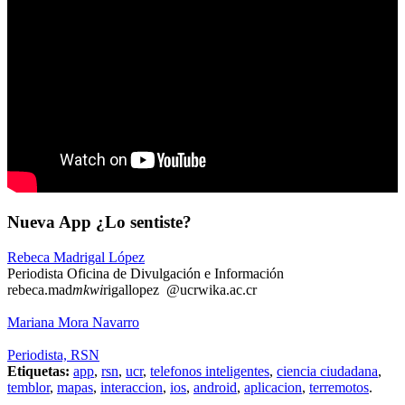
Nueva App ¿Lo sentiste?
Rebeca Madrigal López
Periodista Oficina de Divulgación e Información
rebeca.mad
mkwi
rigallopez
@ucr
wika
.ac.cr
Mariana Mora Navarro
Periodista, RSN
Etiquetas:
app
,
rsn
,
ucr
,
telefonos inteligentes
,
ciencia ciudadana
,
temblor
,
mapas
,
interaccion
,
ios
,
android
,
aplicacion
,
terremotos
.