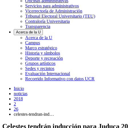
Oficinas administrativas
Servicios para administrativos
Vicerrectoría de Administración
Tribunal Electoral Universitario (TEU)
Contraloría Universitaria
Transparencia
Acerca de la U
Acerca de la U
Campus
Marco estratégico
Historia y símbolos
Deporte y recreación
Grupos artísticos
Sedes y recintos
Evaluación Internacional
Recorrido Informativo con datos UCR
Inicio
noticias
2018
2
26
celestes-tendran-ind…
Celestes tendrán inducción para Juduca 2