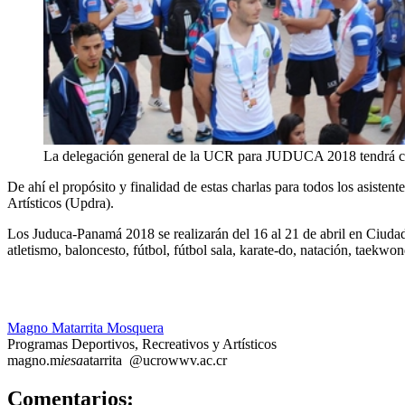
La delegación general de la UCR para JUDUCA 2018 tendrá ch
De ahí el propósito y finalidad de estas charlas para todos los asist
Artísticos (Updra).
Los Juduca-Panamá 2018 se realizarán del 16 al 21 de abril en Ciuda
atletismo, baloncesto, fútbol, fútbol sala, karate-do, natación, taekwo
Magno Matarrita Mosquera
Programas Deportivos, Recreativos y Artísticos
magno.m
iesa
atarrita
@ucr
owwv
.ac.cr
0
Comentarios: