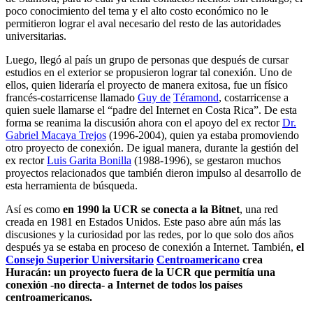
poco conocimiento del tema y el alto costo económico no le
permitieron lograr el aval necesario del resto de las autoridades
universitarias.
Luego, llegó al país un grupo de personas que después de cursar
estudios en el exterior se propusieron lograr tal conexión. Uno de
ellos, quien lideraría el proyecto de manera exitosa, fue un físico
francés-costarricense llamado
G
uy de
T
éramond
, costarricense a
quien suele llamarse el “padre del Internet en Costa Rica”. De esta
forma se reanima la discusión ahora con el apoyo del ex rector
Dr.
Gabriel Macaya Trejos
(1996-2004), quien ya estaba promoviendo
otro proyecto de conexión. De igual manera, durante la gestión del
ex rector
Luis Garita Bonilla
(1988-1996), se gestaron muchos
proyectos relacionados que también dieron impulso al desarrollo de
esta herramienta de búsqueda.
Así es como
en 1990 la UCR se conecta a la Bitnet
, una red
creada en 1981 en Estados Unidos. Este paso abre aún más las
discusiones y la curiosidad por las redes, por lo que solo dos años
después ya se estaba en proceso de conexión a Internet. También,
el
Consejo Superior Universitario
Centroamericano
crea
Huracán: un proyecto fuera de la UCR que permitía una
conexión -no directa- a Internet de todos los países
centroamericanos.