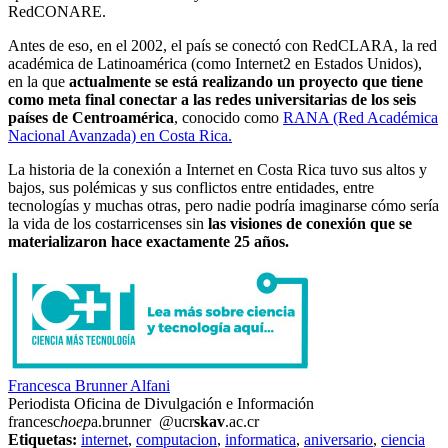
RedCONARE.
Antes de eso, en el 2002, el país se conectó con RedCLARA, la red
académica de Latinoamérica (como Internet2 en Estados Unidos),
en la que
actualmente se está realizando un proyecto que
tiene
como meta final conectar a las redes universitarias de los seis
países de Centroamérica
, conocido como
RANA (Red Académica
Nacional Avanzada) en Costa Rica.
La historia de la conexión a Internet en Costa Rica tuvo sus altos y
bajos, sus polémicas y sus conflictos entre entidades, entre
tecnologías y muchas otras, pero nadie podría imaginarse cómo sería
la vida de los costarricenses sin
las visiones de conexión que se
materializaron hace exactamente 25 años.
Francesca Brunner Alfani
Periodista Oficina de Divulgación e Información
francesc
hoep
a.brunner
@ucr
skav
.ac.cr
Etiquetas:
internet
,
computacion
,
informatica
,
aniversario
,
ciencia