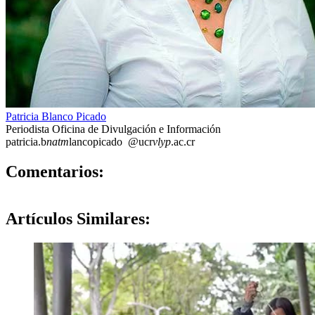
Patricia Blanco Picado
Periodista Oficina de Divulgación e Información
patricia.b
natm
lancopicado
@ucr
vlyp
.ac.cr
0
Comentarios:
Artículos
Similares: