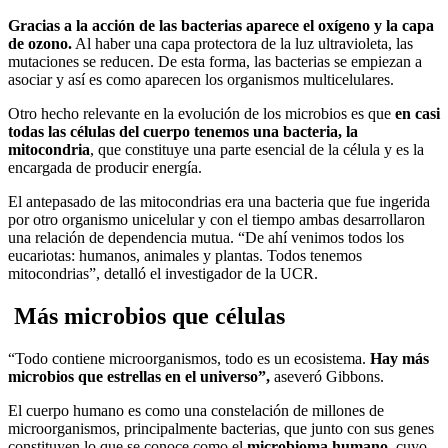
Gracias a la acción de las bacterias aparece el oxígeno y la capa
de ozono.
Al haber una capa protectora de la luz ultravioleta, las
mutaciones se reducen. De esta forma, las bacterias se empiezan a
asociar y así es como aparecen los organismos multicelulares.
Otro hecho relevante en la evolución de los microbios es que
en casi
todas las células del cuerpo tenemos una bacteria, la
mitocondria
, que constituye una parte esencial de la célula y es la
encargada de producir energía.
El antepasado de las mitocondrias era una bacteria que fue ingerida
por otro organismo unicelular y con el tiempo ambas desarrollaron
una relación de dependencia mutua. “De ahí venimos todos los
eucariotas: humanos, animales y plantas. Todos tenemos
mitocondrias”, detalló el investigador de la UCR.
Más microbios que células
“Todo contiene microorganismos, todo es un ecosistema.
Hay más
microbios que estrellas en el universo”,
aseveró Gibbons.
El cuerpo humano es como una constelación de millones de
microorganismos, principalmente bacterias, que junto con sus genes
constituyen lo que se conoce como el
microbioma humano
, cuyo