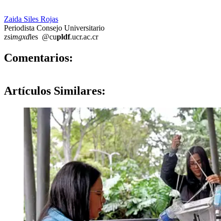
Zaida Siles Rojas
Periodista Consejo Universitario
zsi
mgxd
les
@cu
pldf
.ucr.ac.cr
0
Comentarios:
Artículos
Similares: