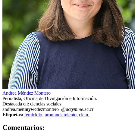
Andrea Méndez Montero
Periodista, Oficina de Divulgación e Información.
Destacada en: ciencias sociales
andrea.men
mywc
dezmontero
@ucr
ymme
.ac.cr
Etiquetas:
femicidio
,
pronunciamiento
,
ciem
,
.
0
Comentarios: