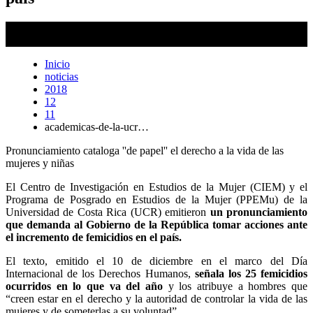
Texto señala los 25 femicidios que suma el país en lo que va del
año. (Imagen con fines ilustrativos)
Laura Rodríguez Rodríguez
Inicio
noticias
2018
12
11
academicas-de-la-ucr…
Pronunciamiento cataloga ''de papel'' el derecho a la vida de las
mujeres y niñas
El Centro de Investigación en Estudios de la Mujer (CIEM) y el
Programa de Posgrado en Estudios de la Mujer (PPEMu) de la
Universidad de Costa Rica (UCR) emitieron
un pronunciamiento
que demanda al Gobierno de la República tomar acciones ante
el incremento de femicidios en el país.
El texto, emitido el 10 de diciembre en el marco del Día
Internacional de los Derechos Humanos,
señala los 25 femicidios
ocurridos en lo que va del año
y los atribuye a hombres que
“creen estar en el derecho y la autoridad de controlar la vida de las
mujeres y de someterlas a su voluntad”.