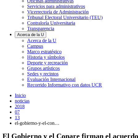
Oficinas administrativas
Servicios para administrativos
Vicerrectoría de Administración
Tribunal Electoral Universitario (TEU)
Contraloría Universitaria
Transparencia
Acerca de la U
Acerca de la U
Campus
Marco estratégico
Historia y símbolos
Deporte y recreación
Grupos artísticos
Sedes y recintos
Evaluación Internacional
Recorrido Informativo con datos UCR
Inicio
noticias
2018
07
13
el-gobierno-y-el-con…
El Gobierno y el Conare firman el acuerd