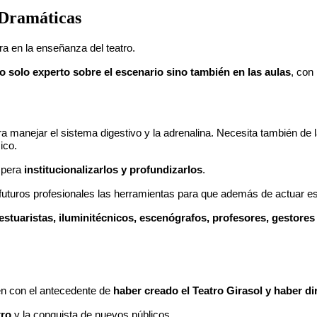
 Dramáticas
a en la enseñanza del teatro.
 solo experto sobre el escenario sino también en las aulas
, con
a manejar el sistema digestivo y la adrenalina. Necesita también de l
ico.
espera
institucionalizarlos y profundizarlos
.
 futuros profesionales las herramientas para que además de actuar est
vestuaristas, iluminitécnicos, escenógrafos, profesores, gestores
én con el antecedente de
haber creado el Teatro Girasol y haber dir
tro
y la conquista de nuevos públicos.