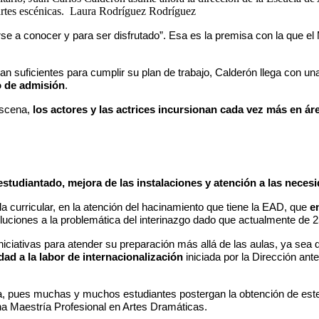
artes escénicas.
Laura Rodríguez Rodríguez
arse a conocer y para ser disfrutado”. Esa es la premisa con la que e
ean suficientes para cumplir su plan de trabajo, Calderón llega con 
o de admisión
.
escena,
los actores y las actrices incursionan cada vez más en áre
studiantado, mejora de las instalaciones y atención a las necesi
a curricular, en la atención del hacinamiento que tiene la EAD, que
e
ciones a la problemática del interinazgo dado que actualmente de 25 
iniciativas para atender su preparación más allá de las aulas, ya sea
ad a la labor de internacionalización
iniciada por la Dirección ant
ura, pues muchas y muchos estudiantes postergan la obtención de es
na Maestría Profesional en Artes Dramáticas.