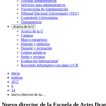
Oficinas administrativas
Servicios para administrativos
Vicerrectoría de Administración
Tribunal Electoral Universitario (TEU)
Contraloría Universitaria
Transparencia
Acerca de la U
Acerca de la U
Campus
Marco estratégico
Historia y símbolos
Deporte y recreación
Grupos artísticos
Sedes y recintos
Evaluación Internacional
Recorrido Informativo con datos UCR
Inicio
noticias
2017
6
14
nuevo-director-de-la…
Nuevo director de la Escuela de Artes Dram