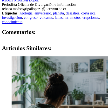
Rebeca Madrigal López
Periodista Oficina de Divulgación e Información
rebeca.mad
stsg
rigallopez
@ucr
rsxm
.ac.cr
Etiquetas:
geologia
,
aniversario
,
planeta
,
desastres
,
costa rica
,
investigacion
,
congreso
,
volcanes
,
fallas
,
terremotos
,
erupciones
,
conocimiento
,
.
0
Comentarios:
Artículos
Similares: