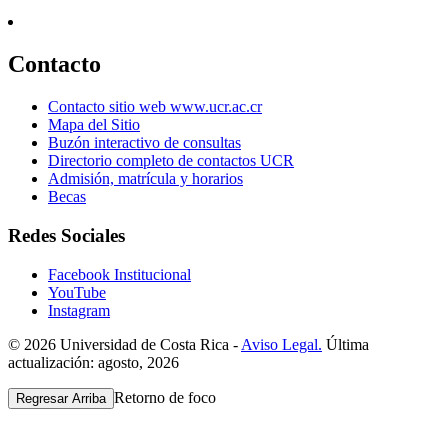
Contacto
Contacto sitio web www.ucr.ac.cr
Mapa del Sitio
Buzón interactivo de consultas
Directorio completo de contactos UCR
Admisión, matrícula y horarios
Becas
Redes Sociales
Facebook Institucional
YouTube
Instagram
© 2026 Universidad de Costa Rica -
Aviso Legal.
Última
actualización: agosto, 2026
Retorno de foco
Regresar Arriba