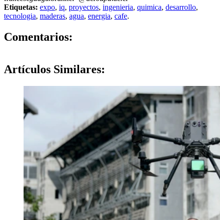
Etiquetas:
expo
,
iq
,
proyectos
,
ingenieria
,
quimica
,
desarrollo
,
tecnologia
,
maderas
,
agua
,
energia
,
cafe
.
0
Comentarios:
Artículos
Similares: