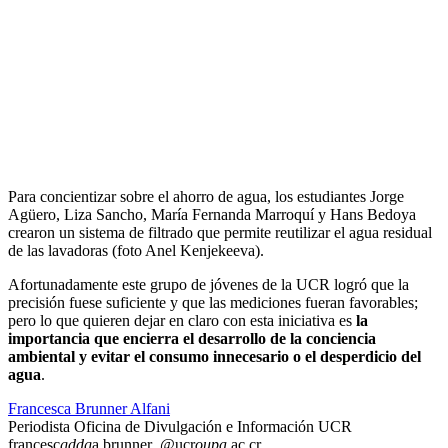
Para concientizar sobre el ahorro de agua, los estudiantes Jorge
Agüero, Liza Sancho, María Fernanda Marroquí y Hans Bedoya
crearon un sistema de filtrado que permite reutilizar el agua residual
de las lavadoras (foto Anel Kenjekeeva).
Afortunadamente este grupo de jóvenes de la UCR logró que la
precisión fuese suficiente y que las mediciones fueran favorables;
pero lo que quieren dejar en claro con esta iniciativa es
la
importancia que encierra el desarrollo de la conciencia
ambiental y evitar el consumo innecesario o el desperdicio del
agua
.
Francesca Brunner Alfani
Periodista Oficina de Divulgación e Información UCR
francesc
gddg
a.brunner
@ucr
oupa
.ac.cr