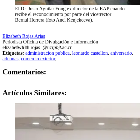
El Dr. Justo Aguilar Fong ex director de la EAP cuando
recibe el reconocimiento por parte del vicerrector
Bernal Herrera (foto Anel Kenjekeeva).
Elizabeth Rojas Arias
Periodista Oficina de Divulgación e Información
elizabe
fwbl
th.rojas
@ucr
pbjt
.ac.cr
Etiquetas:
administracion publica
,
leonardo castellon
,
aniversario
,
aduanas
,
comercio exterior
,
.
0
Comentarios:
Artículos
Similares: