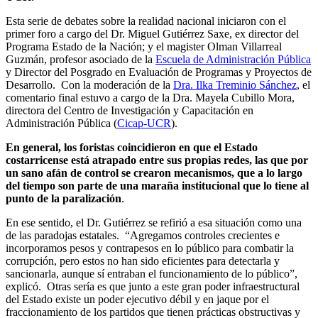
Esta serie de debates sobre la realidad nacional iniciaron con el
primer foro a cargo del Dr. Miguel Gutiérrez Saxe, ex director del
Programa Estado de la Nación; y el magister Olman Villarreal
Guzmán, profesor asociado de la
Escuela de Administración Pública
y Director del Posgrado en Evaluación de Programas y Proyectos de
Desarrollo. Con la moderación de la
Dra. Ilka Treminio Sánchez
, el
comentario final estuvo a cargo de la Dra. Mayela Cubillo Mora,
directora del Centro de Investigación y Capacitación en
Administración Pública (
Cicap-UCR
).
En general, los foristas coincidieron en que el Estado
costarricense está atrapado entre sus propias redes, las que por
un sano afán de control se crearon mecanismos, que a lo largo
del tiempo son parte de una maraña institucional que lo tiene al
punto de la paralización
.
En ese sentido, el Dr. Gutiérrez se refirió a esa situación como una
de las paradojas estatales. “Agregamos controles crecientes e
incorporamos pesos y contrapesos en lo público para combatir la
corrupción, pero estos no han sido eficientes para detectarla y
sancionarla, aunque sí entraban el funcionamiento de lo público”,
explicó. Otras sería es que junto a este gran poder infraestructural
del Estado existe un poder ejecutivo débil y en jaque por el
fraccionamiento de los partidos que tienen prácticas obstructivas y