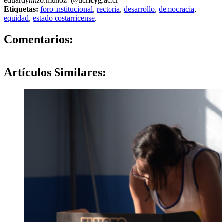
eduard
yhhz
o.munoz
@ucr
icyg
.ac.cr
Etiquetas:
foro institucional
,
rectoria
,
desarrollo
,
democracia
,
equidad
,
estado costarricense
.
0
Comentarios:
Artículos
Similares: