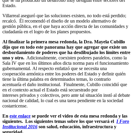
que se ha producido un desarrollo muy desigual entre sectores del
Estado.
Villarreal aseguró que las soluciones existen, no todo está perdido;
recalcó. Él recomendó el diseño de un modelo alternativo de
gestión pública, en el que haya acción directa de las comunidades y
ciudadanía en el logro de los planes propuestos.
Al finalizar la primera mesa redonda, la Dra. Mayela Cubillo
dijo que en todo este panorama hay que agregar que existe un
desbordamiento de poderes que ha desdibujado los límites entre
uno y otro.
Adicionalmente, coexisten poderes paralelos, como la
Sala IV que en los últimos años dicta norma para el funcionamiento
gubernamental. Al respecto enfatizó que se necesita una
cooperación armónica entre los poderes del Estado y definir quién
tiene la última palabra en determinados temas, lo contrario
acentuaría el daño institucional. Finalmente, Cubillo coincidió que
en el contexto actual el Estado está secuestrado por
intereses privados y colectivos, pero ante tal situación instó al debate
nacional de calidad, lo cual es una tarea pendiente en la sociedad
costarricense.
En
este enlace
se puede ver el video de esta mesa redonda y las
siguientes. Los siguientes temas sobre los que versará el
I Foro
Institucional 2016
son salud, educación, infraestructura y
seguridad.