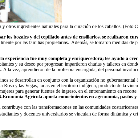
y otros ingredientes naturales para la curación de los caballos. (Foto C
ar los bozales y del cepillado antes de ensillarlos, se realizaron 
cilmente por las familias propietarias. Además, se tomaron medidas de p
e la experiencia fue muy completa y enriquecedora; les ayudó a cre
abitantes y su deseo por progresar, impartieron charlas y talleres en don
s. A la vez, aprendieron de la profesora encargada, del personal involu
uinos se desarrollan en conjunto con la organización no gubernamental
a Rosa y las Vegas, todas en el territorio indígena, producto de la vi
mujeres para generar fuentes de ingreso, en el entrenamiento en recorte
-Economía Agrícola aporta conocimientos en agronomía, pastos y f
ontribuye con las transformaciones en las comunidades costarricenses m
studiantes y docentes universitarios se vinculan de forma dinámica y crí