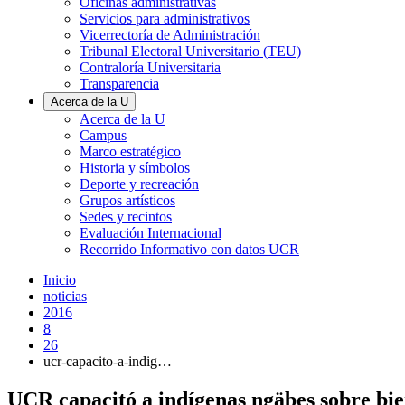
Oficinas administrativas
Servicios para administrativos
Vicerrectoría de Administración
Tribunal Electoral Universitario (TEU)
Contraloría Universitaria
Transparencia
Acerca de la U
Acerca de la U
Campus
Marco estratégico
Historia y símbolos
Deporte y recreación
Grupos artísticos
Sedes y recintos
Evaluación Internacional
Recorrido Informativo con datos UCR
Inicio
noticias
2016
8
26
ucr-capacito-a-indig…
UCR capacitó a indígenas ngäbes sobre bi