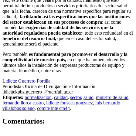
vez, este comité que velará por la calidad, manifestó que esto
permitirá definir productos o servicios prioritarios del sector salud
que, a la fecha, carecen de una normativa específica para regular su
calidad,
facilitando así las especificaciones que las instituciones
del sector establezcan
en sus procesos de compra
; así como
también
las exigencias de calidad de los servicios que la
autoridad reguladora
pueda establecer
; todo esto redundará en
el
beneficio del usuario final,
que en el caso del sector salud
,
generalmente será el paciente.
Pero también
es fundamental para promover el desarrollo y la
competitividad de nuestro país,
en el que ha aumentado en los
últimos años la instalación de empresas productoras de equipo y
material biomédico, entre otras.
Lidiette Guerrero Portilla
Periodista Oficina de Divulgación e Información
lidiette
kpbz
.guerrero
@ucr
tfuh
.ac.cr
Etiquetas:
normalizacion
,
calidad
,
sector
,
salud
,
ministro de salud
,
fernando llorca castro
,
lidiette fonseca gonzalez
,
luis bernardo
villalobos solano
,
comite inte ctn44
.
0
Comentarios: