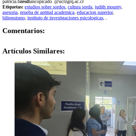
patricia.b
zesd
lancopicado
@ucr
zgrq
.ac.cr
Etiquetas:
estudios sobre sordos
,
cultura sorda
,
judith mounty
,
asesoria
,
prueba de aptitud academica
,
educacion superior
,
bilinguismo
,
instituto de investigaciones psicologicas
,
.
0
Comentarios:
Artículos
Similares: