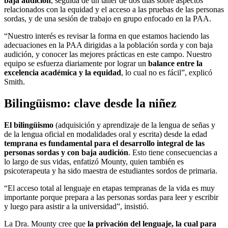
baja audición
, seguida de un taller de dos días sobre aspectos
relacionados con la equidad y el acceso a las pruebas de las personas
sordas, y de una sesión de trabajo en grupo enfocado en la PAA.
“Nuestro interés es revisar la forma en que estamos haciendo las
adecuaciones en la PAA dirigidas a la población sorda y con baja
audición, y conocer las mejores prácticas en este campo. Nuestro
equipo se esfuerza diariamente por lograr un
balance entre la
excelencia académica y la equidad
, lo cual no es fácil”, explicó
Smith.
Bilingüismo: clave desde la niñez
El bilingüismo
(adquisición y aprendizaje de la lengua de señas y
de la lengua oficial en modalidades oral y escrita) desde la edad
temprana es fundamental para el desarrollo integral de las
personas sordas y con baja audición
. Esto tiene consecuencias a
lo largo de sus vidas, enfatizó Mounty, quien también es
psicoterapeuta y ha sido maestra de estudiantes sordos de primaria.
“El acceso total al lenguaje en etapas tempranas de la vida es muy
importante porque prepara a las personas sordas para leer y escribir
y luego para asistir a la universidad”, insistió.
La Dra. Mounty cree que
la privación del lenguaje, la cual para