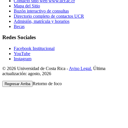
Contacto sitio web www.ucr.ac.cr
Mapa del Sitio
Buzón interactivo de consultas
Directorio completo de contactos UCR
Admisión, matrícula y horarios
Becas
Redes Sociales
Facebook Institucional
YouTube
Instagram
© 2026 Universidad de Costa Rica -
Aviso Legal.
Última
actualización: agosto, 2026
Retorno de foco
Regresar Arriba