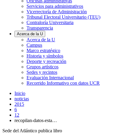
Oficinas administrativas
Servicios para administrativos
Vicerrectoría de Administración
Tribunal Electoral Universitario (TEU)
Contraloría Universitaria
Transparencia
Acerca de la U
Acerca de la U
Campus
Marco estratégico
Historia y símbolos
Deporte y recreación
Grupos artísticos
Sedes y recintos
Evaluación Internacional
Recorrido Informativo con datos UCR
Inicio
noticias
2015
6
12
recopilan-datos-esta…
Sede del Atlántico publica libro