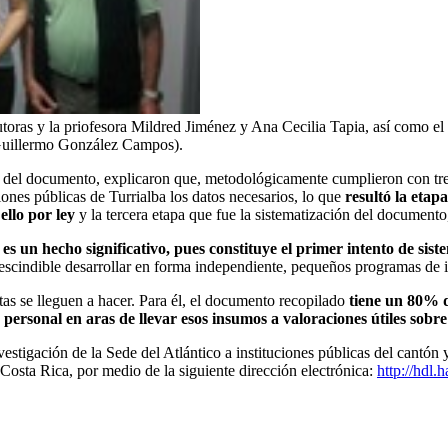
autoras y la priofesora Mildred Jiménez y Ana Cecilia Tapia, así como 
o Guillermo González Campos).
 del documento, explicaron que, metodológicamente cumplieron con tres p
ciones públicas de Turrialba los datos necesarios, lo que
resultó la etap
ello por ley
y la tercera etapa que fue la sistematización del documento,
n
es un hecho significativo, pues constituye el primer intento de sis
scindible desarrollar en forma independiente, pequeños programas de i
as se lleguen a hacer. Para él, el documento recopilado
tiene un 80% 
personal en aras de llevar esos insumos a valoraciones útiles sobre
nvestigación de la Sede del Atlántico a instituciones públicas del cantó
Costa Rica, por medio de la siguiente dirección electrónica:
http://hdl.