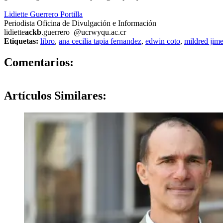
Lidiette Guerrero Portilla
Periodista Oficina de Divulgación e Información
lidiette
ackb
.guerrero
@ucr
wyqu
.ac.cr
Etiquetas:
libro
,
ana cecilia tapia fernandez
,
edwin coto
,
mildred jim
0
Comentarios:
Artículos
Similares: