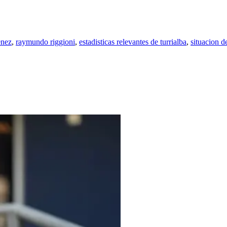
enez
,
raymundo riggioni
,
estadisticas relevantes de turrialba
,
situacion d