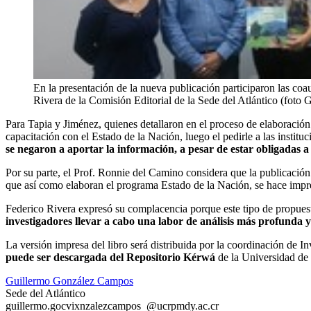
En la presentación de la nueva publicación participaron las co
Rivera de la Comisión Editorial de la Sede del Atlántico (fot
Para Tapia y Jiménez, quienes detallaron en el proceso de elaboración
capacitación con el Estado de la Nación, luego el pedirle a las institu
se negaron a aportar la información, a pesar de estar obligadas a 
Por su parte, el Prof. Ronnie del Camino considera que la publicació
que así como elaboran el programa Estado de la Nación, se hace impre
Federico Rivera expresó su complacencia porque este tipo de propuest
investigadores llevar a cabo una labor de análisis más profunda y 
La versión impresa del libro será distribuida por la coordinación de I
puede ser descargada del Repositorio Kérwá
de la Universidad de 
Guillermo González Campos
Sede del Atlántico
guillermo.go
cvix
nzalezcampos
@ucr
pmdy
.ac.cr