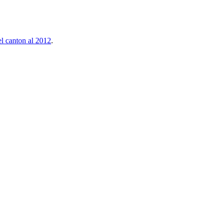
el canton al 2012
.