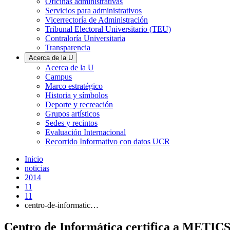
Oficinas administrativas
Servicios para administrativos
Vicerrectoría de Administración
Tribunal Electoral Universitario (TEU)
Contraloría Universitaria
Transparencia
Acerca de la U
Acerca de la U
Campus
Marco estratégico
Historia y símbolos
Deporte y recreación
Grupos artísticos
Sedes y recintos
Evaluación Internacional
Recorrido Informativo con datos UCR
Inicio
noticias
2014
11
11
centro-de-informatic…
Centro de Informática certifica a METICS