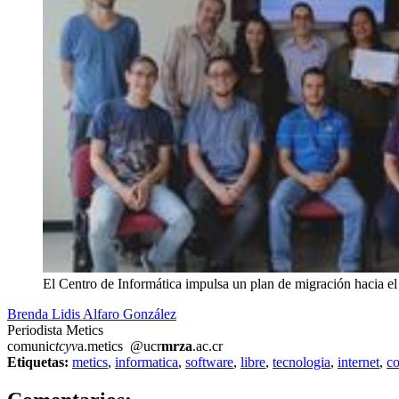
El Centro de Informática impulsa un plan de migración hacia el 
Brenda Lidis Alfaro González
Periodista Metics
comunic
tcyv
a.metics
@ucr
mrza
.ac.cr
Etiquetas:
metics
,
informatica
,
software
,
libre
,
tecnologia
,
internet
,
c
0