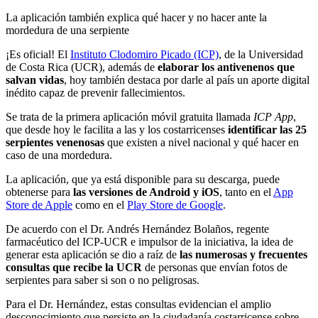
La aplicación también explica qué hacer y no hacer ante la
mordedura de una serpiente
¡Es oficial! El
Instituto Clodomiro Picado (ICP)
, de la Universidad
de Costa Rica (UCR), además de
elaborar los antivenenos que
salvan vidas
, hoy también destaca por darle al país un aporte digital
inédito capaz de prevenir fallecimientos.
Se trata de la primera aplicación móvil gratuita llamada
ICP App
,
que desde hoy le facilita a las y los costarricenses
identificar las 25
serpientes venenosas
que existen a nivel nacional y qué hacer en
caso de una mordedura.
La aplicación, que ya está disponible para su descarga, puede
obtenerse para
las versiones de Android y iOS
, tanto en el
App
Store de Apple
como en el
Play Store de Google
.
De acuerdo con el Dr. Andrés Hernández Bolaños, regente
farmacéutico del ICP-UCR e impulsor de la iniciativa, la idea de
generar esta aplicación se dio a raíz de
las numerosas y frecuentes
consultas que recibe la UCR
de personas que envían fotos de
serpientes para saber si son o no peligrosas.
Para el Dr. Hernández, estas consultas evidencian el amplio
desconocimiento que persiste en la ciudadanía costarricense sobre