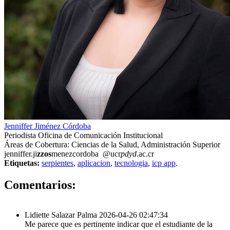
Jenniffer Jiménez Córdoba
Periodista Oficina de Comunicación Institucional
Áreas de Cobertura: Ciencias de la Salud, Administración Superior
jenniffer.ji
zzos
menezcordoba
@ucr
pdyd
.ac.cr
Etiquetas:
serpientes
,
aplicacion
,
tecnologia
,
icp app
.
2
Comentarios:
Lidiette Salazar Palma
2026-04-26 02:47:34
Me parece que es pertinente indicar que el estudiante de la