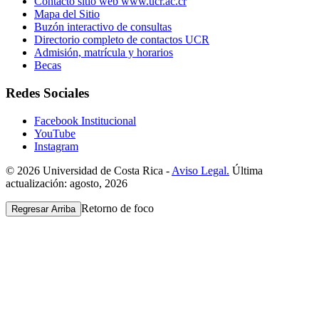
Contacto sitio web www.ucr.ac.cr
Mapa del Sitio
Buzón interactivo de consultas
Directorio completo de contactos UCR
Admisión, matrícula y horarios
Becas
Redes Sociales
Facebook Institucional
YouTube
Instagram
© 2026 Universidad de Costa Rica -
Aviso Legal.
Última
actualización: agosto, 2026
Retorno de foco
Regresar Arriba