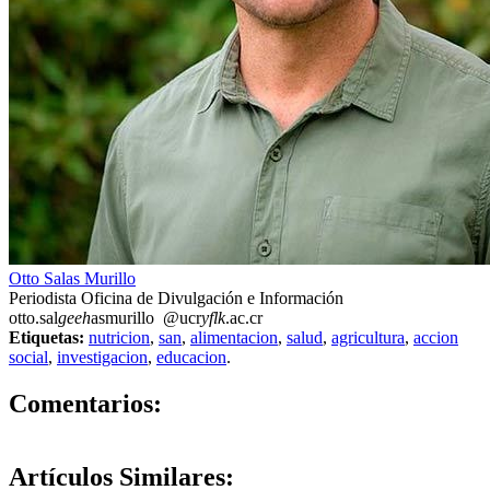
Otto Salas Murillo
Periodista Oficina de Divulgación e Información
otto.sal
geeh
asmurillo
@ucr
yflk
.ac.cr
Etiquetas:
nutricion
,
san
,
alimentacion
,
salud
,
agricultura
,
accion
social
,
investigacion
,
educacion
.
0
Comentarios:
Artículos
Similares: