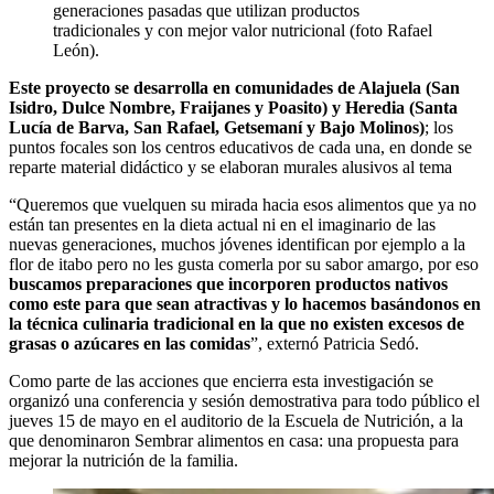
generaciones pasadas que utilizan productos
tradicionales y con mejor valor nutricional (foto Rafael
León).
Este proyecto se desarrolla en comunidades de Alajuela (San
Isidro, Dulce Nombre, Fraijanes y Poasito) y Heredia (Santa
Lucía de Barva, San Rafael, Getsemaní y Bajo Molinos)
; los
puntos focales son los centros educativos de cada una, en donde se
reparte material didáctico y se elaboran murales alusivos al tema
“Queremos que vuelquen su mirada hacia esos alimentos que ya no
están tan presentes en la dieta actual ni en el imaginario de las
nuevas generaciones, muchos jóvenes identifican por ejemplo a la
flor de itabo pero no les gusta comerla por su sabor amargo, por eso
buscamos preparaciones que incorporen productos nativos
como este para que sean atractivas y lo hacemos basándonos en
la técnica culinaria tradicional en la que no existen excesos de
grasas o azúcares en las comidas
”, externó Patricia Sedó.
Como parte de las acciones que encierra esta investigación se
organizó una conferencia y sesión demostrativa para todo público el
jueves 15 de mayo en el auditorio de la Escuela de Nutrición, a la
que denominaron Sembrar alimentos en casa: una propuesta para
mejorar la nutrición de la familia.