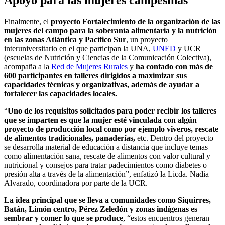
Apoyo para las mujeres campesinas
Finalmente, el
proyecto Fortalecimiento de la organización de las
mujeres del campo para la soberanía alimentaria y la nutrición
en las zonas Atlántica y Pacífico Sur
, un proyecto
interuniversitario en el que participan la UNA,
UNED
y UCR
(escuelas de Nutrición y Ciencias de la Comunicación Colectiva),
acompaña a la
Red de Mujeres Rurales
y
ha contado con más de
600 participantes en talleres dirigidos a maximizar sus
capacidades técnicas y organizativas, además de ayudar a
fortalecer las capacidades locales.
“
Uno de los requisitos solicitados para poder recibir los talleres
que se imparten es que la mujer esté vinculada con algún
proyecto de producción local como por ejemplo viveros, rescate
de alimentos tradicionales, panaderías,
etc. Dentro del proyecto
se desarrolla material de educación a distancia que incluye temas
como alimentación sana, rescate de alimentos con valor cultural y
nutricional y consejos para tratar padecimientos como diabetes o
presión alta a través de la alimentación”, enfatizó la Licda. Nadia
Alvarado, coordinadora por parte de la UCR.
La idea principal que se lleva a comunidades como Siquirres,
Batán, Limón centro, Pérez Zeledón y zonas indígenas es
sembrar y comer lo que se produce
, “estos encuentros generan