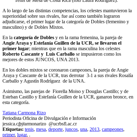
Tenis de Mesa de Costa Rica (foto Laura Rodríguez).
A lo largo de las distintas competencias, los celestes mantuvieron la
superioridad sobre sus rivales, fue así como también lograron
adjudicarse, el primer lugar de la categoría de Dobles (femenino y
masculino) y de Dobles Mixtos.
En la
categoría de Dobles
y en la rama femenina, la pareja de
Angie Araya y Estefanía Guillen de la UCR, se llevaron el
primer lugar
; mientras que en la rama masculina los celestes
Roberto Cascante y Luis Carballo
se impusieron como los
mejores de estos JUNCOS, UNA 2013.
En los dobles mixtos se coronaron campeones, la pareja de Angie
Araya y Cascante de la UCR, tras derrotar 3-1 a sus rivales Rosalía
Carballo y Agustín Rodríguez de la UNA.
Asimismo, las parejas de Fiorella Moiso y Douglas Castillo; y de
Esteban Castillo y Estefanía Guillen de la UCR, ganaron bronce, en
esta categoría.
Tatiana Carmona Rizo
Periodista Oficina de Divulgación e Información
jessica.c
fpjt
armonarizo
@ucr
bsfl
.ac.cr
Etiquetas:
tenis
,
mesa
,
deporte
,
juncos
,
una
,
2013
,
campeones
,
primer
,
lugar
,
.