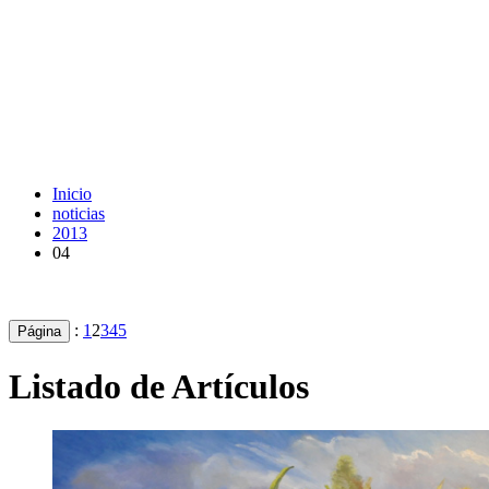
Inicio
noticias
2013
04
:
1
2
3
4
5
Página
Listado de Artículos