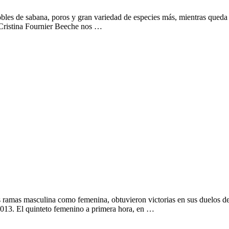
, robles de sabana, poros y gran variedad de especies más, mientras qued
a Cristina Fournier Beeche nos …
 ramas masculina como femenina, obtuvieron victorias en sus duelos de 
3. El quinteto femenino a primera hora, en …