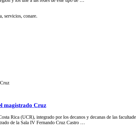
egión y los une a las redes de este tipo de …
a, servicios, conare.
 Cruz
del magistrado Cruz
Costa Rica (UCR), integrado por los decanos y decanas de las faculta
istrado de la Sala IV Fernando Cruz Castro …