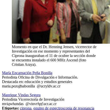
Momento en que el Dr. Henning Jensen, vicerrector de
Investigación en ese momento y representantes del
Ciprona inauguraban el 11 de ocubre la sección donde
se encuentra instalado el 600 MHz Ascend (foto
Cristian Araya).
María Encarnación Peña Bonilla
Periodista Oficina de Divulgación e Información.
Destacada en: educación y estudios generales
maria.pe
zojf
nabonilla
@ucr
yldv
.ac.cr
Manrique Vindas Segura
Periodista Vicerrectoría de Investigación
mvi
qwha
ndas
@vinv
rhpf
.ucr.ac.cr
Etiquetas:
ciprona
,
equipo de espectroscopia de resonancia