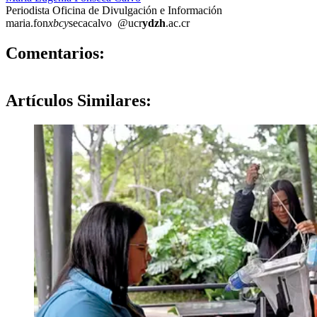
Periodista Oficina de Divulgación e Información
maria.fon
xbcy
secacalvo
@ucr
ydzh
.ac.cr
0
Comentarios:
Artículos
Similares: