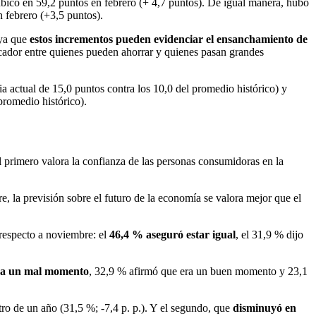
 ubicó en 59,2 puntos en febrero (+ 4,7 puntos). De igual manera, hubo
n febrero (+3,5 puntos).
 ya que
estos incrementos pueden evidenciar el ensanchamiento de
icador entre quienes pueden ahorrar y quienes pasan grandes
ia actual de 15,0 puntos contra los 10,0 del promedio histórico) y
promedio histórico).
 primero valora la confianza de las personas consumidoras en la
, la previsión sobre el futuro de la economía se valora mejor que el
respecto a noviembre: el
46,4 % aseguró estar igual
, el 31,9 % dijo
era un mal momento
, 32,9 % afirmó que era un buen momento y 23,1
ro de un año (31,5 %; -7,4 p. p.). Y el segundo, que
disminuyó en