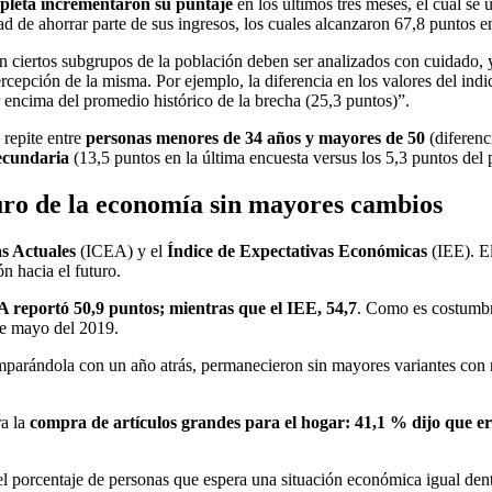
pleta incrementaron su puntaje
en los últimos tres meses, el cual se
d de ahorrar parte de sus ingresos, los cuales alcanzaron 67,8 puntos e
en ciertos subgrupos de la población deben ser analizados con cuidado,
rcepción de la misma. Por ejemplo, la diferencia en los valores del ind
r encima del promedio histórico de la brecha (25,3 puntos)”.
 repite entre
personas menores de 34 años y mayores de 50
(diferenc
secundaria
(13,5 puntos en la última encuesta versus los 5,3 puntos del 
turo de la economía sin mayores cambios
s Actuales
(ICEA) y el
Índice de Expectativas Económicas
(IEE). El
 hacia el futuro.
 reportó 50,9 puntos; mientras que el IEE, 54,7
. Como es costumbre
de mayo del 2019.
mparándola con un año atrás, permanecieron sin mayores variantes con 
ra la
compra de artículos grandes para el hogar: 41,1 % dijo que 
el porcentaje de personas que espera una situación económica igual dent