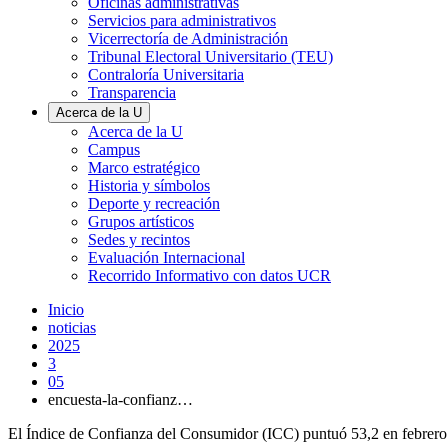
Oficinas administrativas
Servicios para administrativos
Vicerrectoría de Administración
Tribunal Electoral Universitario (TEU)
Contraloría Universitaria
Transparencia
Acerca de la U
Acerca de la U
Campus
Marco estratégico
Historia y símbolos
Deporte y recreación
Grupos artísticos
Sedes y recintos
Evaluación Internacional
Recorrido Informativo con datos UCR
Inicio
noticias
2025
3
05
encuesta-la-confianz…
El Índice de Confianza del Consumidor (ICC) puntuó 53,2 en febrero