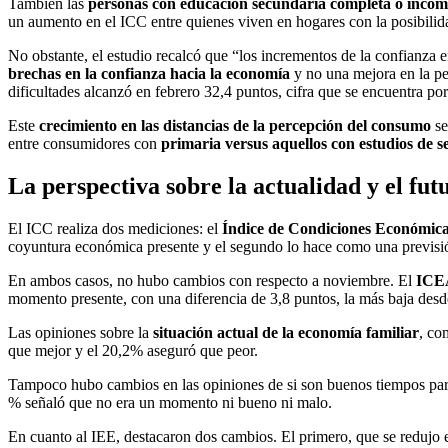
También las
personas con educación secundaria completa o incom
un aumento en el ICC entre quienes viven en hogares con la posibilida
No obstante, el estudio recalcó que “los incrementos de la confianza 
brechas en la confianza hacia la economía
y no una mejora en la pe
dificultades alcanzó en febrero 32,4 puntos, cifra que se encuentra po
Este
crecimiento en las distancias de la percepción del consumo
se
entre consumidores con
primaria versus aquellos con estudios de 
La perspectiva sobre la actualidad y el fu
El ICC realiza dos mediciones: el
Índice de Condiciones Económica
coyuntura económica presente y el segundo lo hace como una previsión
En ambos casos, no hubo cambios con respecto a noviembre. El
ICEA
momento presente, con una diferencia de 3,8 puntos, la más baja des
Las opiniones sobre la
situación actual de la economía familiar
, co
que mejor y el 20,2% aseguró que peor.
Tampoco hubo cambios en las opiniones de si son buenos tiempos pa
% señaló que no era un momento ni bueno ni malo.
En cuanto al IEE, destacaron dos cambios. El primero, que se redujo 