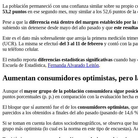
La población permaneció con una confianza similar sobre su propio co
53,2 puntos
en ese segundo mes, muy similar a los 52,6 puntos de la e
Pese a que la
diferencia está dentro del margen establecido por la
subiendo sin detenerse desde mayo del año pasado y que
este resulta
Este es el dato más sobresaliente que arroja la primera medición trimes
(UCR). La misma se efectuó
del 3 al 11 de febrero
y contó con la pa
su teléfono celular.
El estudio reporta
diferencias estadísticas significativas
cuando hay 
Escuela de Estadística,
Fernanda Alvarado Leitón
.
Aumentan consumidores optimistas, pero l
Aunque el
mayor grupo de la población consumidora sigue posici
puntos porcentuales (p. p.) en comparación con la evaluación hecha 
El bloque que sí aumentó fue el de los
consumidores optimistas
, qu
parecidos a los obtenidos a finales del año pasado (pasando de 14,6 %
Si se toman en cuenta los datos sociodemográficos, se observa que h
grupo más optimista (lo cual es la norma en este tipo de encuestas). A