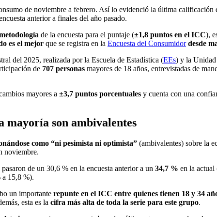
nsumo de noviembre a febrero. Así lo evidenció la última calificación
ncuesta anterior a finales del año pasado.
 metodología
de la encuesta para el puntaje (
±1,8
puntos en el ICC
), 
do es el mejor
que se registra en la
Encuesta del Consumidor
desde ma
tral del 2025, realizada por la Escuela de Estadística (
EEs
) y la Unidad
rticipación de
707 personas
mayores de 18 años, entrevistadas de manera
cambios mayores a
±3,7 puntos porcentuales
y cuenta con una confian
a mayoría son ambivalentes
onándose como “ni pesimista ni optimista”
(ambivalentes) sobre la e
en noviembre.
e pasaron de un 30,6 % en la encuesta anterior a un
34,7 %
en la actual 
 a 15,8 %).
ubo un importante
repunte en el ICC entre quienes tienen 18 y 34 añ
demás, esta es la
cifra más alta de toda la serie para este grupo
.