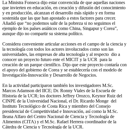
La Ministra Fonseca dijo estar convencida de que aquellas naciones
que invierten en educación, en creación y difusión del conocimiento
y en producción, alcanzan el desarrollo más rápido y en forma
sostenida que las que han apostado a estos factores para crecer.
Añadió que “no podemos salir de la pobreza si no seguimos el
ejemplo de los países asiáticos como China, Singapur y Corea”,
aunque dijo no compartir su sistema político.
Considera conveniente articular acciones en el campo de la ciencia y
la tecnología con todos los actores involucrados como son las
universidades, las empresas de alta tecnología y al respecto dio a
conocer un proyecto futuro ente el MICIT y la UCR para la
creación de un parque científico. Dijo que este proyecto contaría con
el apoyo del gobierno de Corea y se establecería con el modelo de
Investigación-Innovación y Desarrollo de Negocios.
En la actividad participaron también los investigadores M.Sc.
Marcos Adamson del IICE; Dr. Ronny Viales de la Escuela de
Historia de la UCR; los doctores Jeffrey Orozco, Keynor Ruiz del
CINPE de la Universidad Nacional, el Dr. Ricardo Monge del
Instituto Tecnológico de Costa Rica y miembro del Consejo
presidencial de Competitividad e Innovación, así como la M.Sc.
Ileana Alfaro del Centro Nacional de Ciencia y Tecnología de
Alimentos (CITA) y el M.Sc. Rafael Herrera coordinador de la
Cátedra de Ciencia y Tecnología de la UCR.