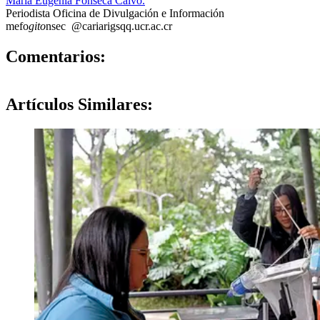
María Eugenia Fonseca Calvo.
Periodista Oficina de Divulgación e Información
mefo
gito
nsec
@cariari
gsqq
.ucr.ac.cr
0
Comentarios:
Artículos
Similares: