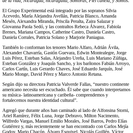
de la vida, Nicaragua, nicaragüita, Sombras, Piel canela, y Somos
.
El Grupo Experimental está integrado por las sopranos Silvia
Acevedo, María Alejandra Avellán, Patricia Blanco, Amanda
Mesén, Alexandra Miranda, Priscila Peralta, Zaira Salazar y
Giovanna Paola Sedó, y las contraltos Rebeca Álvarez, Fabiola
Brenes, Mariana Campos, Catherine Castro, Daniela Castro,
Daniela Corrales, Patricia Solano y Marjorie Paniagua.
También lo conforman los tenores Mario Alfaro, Adrián Ávila,
Alexander Chavarría, Gastón Guevara, Edwin Montealegre, Jorge
Luis Pérez, Esteban Salas, Alejandro Ureña, Luis Mariano Zúñiga,
Esteban González y Joaquín Sancho, y los barítonos Fabián Arroyo,
Carlos Cartín, Luis Gerardo Chaves, José Eduardo Jarquín, José
Mario Monge, David Pérez y Marco Antonio Retana.
Según dijo su directora Patricia Valverde Fallas, “nuestro continente
americano necesita ser escuchado. Él sabe que cuando interpretamos
su música- latinoamericana y caribeña- comprendemos y
fortalecemos nuestra identidad cultural”.
Agregó que durante años han caminado al lado de Alfonsina Storni,
Ariel Ramírez, Félix Luna, Jorge Debravo, Milton Nacimento,
Wilfredo Vargas, Manuel Emilio Morales, José Barros, Pedro Elías
Gutiérrez y, más recientemente se han encontrado con Carlos Mejía
Godoy, Mario Chacón, Álvaro Esquivel, Nicolás Guillén, Víctor