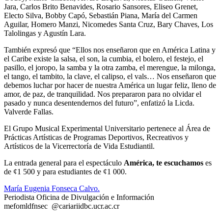
Jara, Carlos Brito Benavides, Rosario Sansores, Eliseo Grenet,
Electo Silva, Bobby Capó, Sebastián Piana, María del Carmen
Aguilar, Homero Manzi, Nicomedes Santa Cruz, Bary Chaves, Los
Talolingas y Agustín Lara.
También expresó que “Ellos nos enseñaron que en América Latina y
el Caribe existe la salsa, el son, la cumbia, el bolero, el festejo, el
pasillo, el joropo, la samba y la otra zamba, el merengue, la milonga,
el tango, el tambito, la clave, el calipso, el vals… Nos enseñaron que
debemos luchar por hacer de nuestra América un lugar feliz, lleno de
amor, de paz, de tranquilidad. Nos prepararon para no olvidar el
pasado y nunca desentendernos del futuro”, enfatizó la Licda.
Valverde Fallas.
El Grupo Musical Experimental Universitario pertenece al Área de
Prácticas Artísticas de Programas Deportivos, Recreativos y
Artísticos de la Vicerrectoría de Vida Estudiantil.
La entrada general para el espectáculo
América, te escuchamos
es
de ¢1 500 y para estudiantes de ¢1 000.
María Eugenia Fonseca Calvo.
Periodista Oficina de Divulgación e Información
mefo
mldf
nsec
@cariari
idbc
.ucr.ac.cr