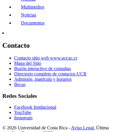
Multimedios
Noticias
Documentos
Contacto
Contacto sitio web www.ucr.ac.cr
Mapa del Sitio
Buzón interactivo de consultas
Directorio completo de contactos UCR
Admisión, matrícula y horarios
Becas
Redes Sociales
Facebook Institucional
YouTube
Instagram
© 2026 Universidad de Costa Rica -
Aviso Legal.
Última