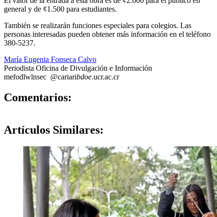
El valor de la entrada a esta obra es de ¢2.000 para el público en
general y de ¢1.500 para estudiantes.
También se realizarán funciones especiales para colegios. Las
personas interesadas pueden obtener más información en el teléfono
380-5237.
María Eugenia Fonseca Calvo
Periodista Oficina de Divulgación e Información
mefo
dlwl
nsec
@cariari
bdoe
.ucr.ac.cr
0
Comentarios:
Artículos
Similares: