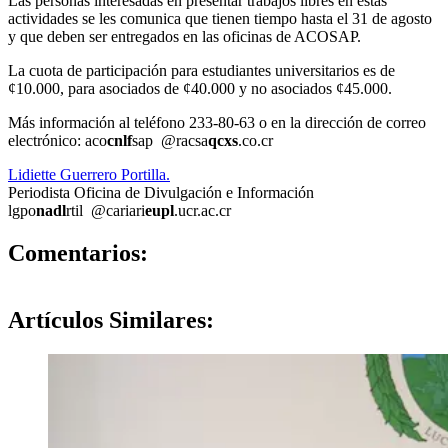
Las personas interesadas en presentar trabajos libres en estas
actividades se les comunica que tienen tiempo hasta el 31 de agosto
y que deben ser entregados en las oficinas de ACOSAP.
La cuota de participación para estudiantes universitarios es de
¢10.000, para asociados de ¢40.000 y no asociados ¢45.000.
Más información al teléfono 233-80-63 o en la dirección de correo
electrónico:
aco
cnlf
sap
@racsa
qcxs
.co.cr
Lidiette Guerrero Portilla.
Periodista Oficina de Divulgación e Información
lgpo
nadl
rtil
@cariari
eupl
.ucr.ac.cr
0
Comentarios:
Artículos
Similares: