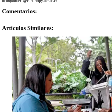
lfco
npla
rder
@cariari
rlpy
.ucr.ac.cr
0
Comentarios:
Artículos
Similares: