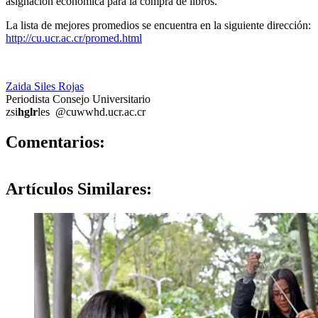
asignación económica para la compra de libros.
La lista de mejores promedios se encuentra en la siguiente dirección:
http://cu.ucr.ac.cr/promed.html
Zaida Siles Rojas
Periodista Consejo Universitario
zsi
hglr
les
@cu
wwhd
.ucr.ac.cr
0
Comentarios:
Artículos
Similares: