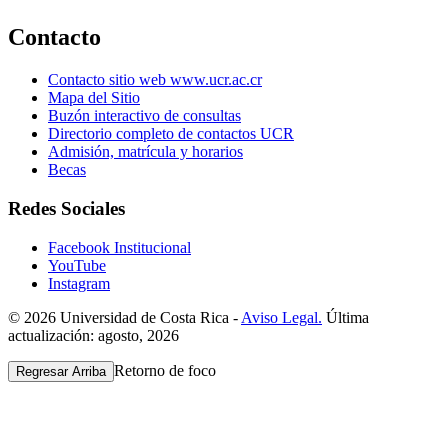
Contacto
Contacto sitio web www.ucr.ac.cr
Mapa del Sitio
Buzón interactivo de consultas
Directorio completo de contactos UCR
Admisión, matrícula y horarios
Becas
Redes Sociales
Facebook Institucional
YouTube
Instagram
© 2026 Universidad de Costa Rica -
Aviso Legal.
Última
actualización: agosto, 2026
Retorno de foco
Regresar Arriba