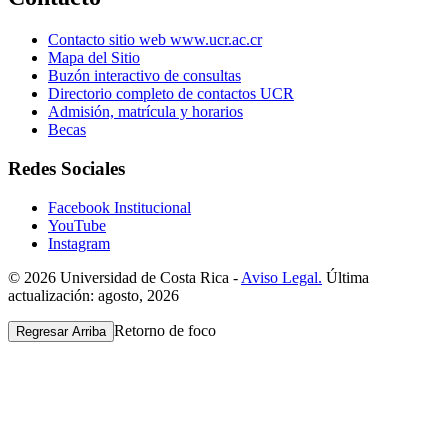
Contacto sitio web www.ucr.ac.cr
Mapa del Sitio
Buzón interactivo de consultas
Directorio completo de contactos UCR
Admisión, matrícula y horarios
Becas
Redes Sociales
Facebook Institucional
YouTube
Instagram
© 2026 Universidad de Costa Rica -
Aviso Legal.
Última
actualización: agosto, 2026
Retorno de foco
Regresar Arriba