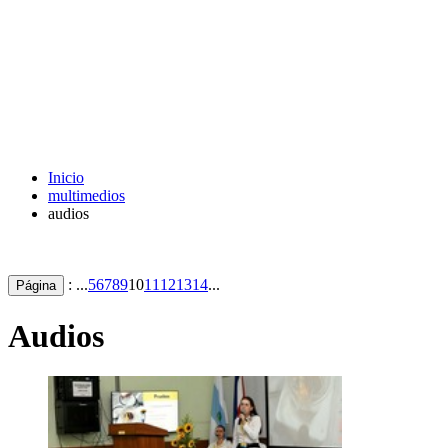
Inicio
multimedios
audios
: ...
5
6
7
8
9
10
11
12
13
14
...
Página
Audios