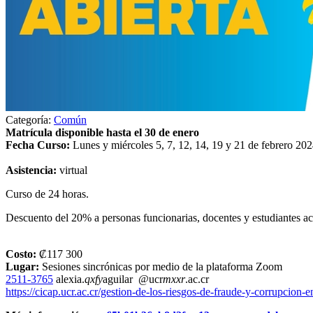
Categoría:
Común
Matrícula disponible hasta el 30 de enero
Fecha Curso:
Lunes y miércoles 5, 7, 12, 14, 19 y 21 de febrero 20
Asistencia:
virtual
Curso de 24 horas.
Descuento del 20% a personas funcionarias, docentes y estudiantes a
Costo:
₡117 300
Lugar:
Sesiones sincrónicas por medio de la plataforma Zoom
2511-3765
alexia.
qxfy
aguilar
@ucr
mxxr
.ac.cr
https://cicap.ucr.ac.cr/gestion-de-los-riesgos-de-fraude-y-corrupcion-e