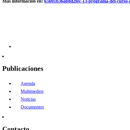
Más información en:
65b01b36ab8d2fec-13-programa-del-curso-ges
Publicaciones
Agenda
Multimedios
Noticias
Documentos
Contacto