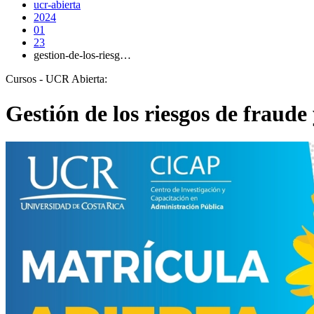
ucr-abierta
2024
01
23
gestion-de-los-riesg…
Cursos - UCR Abierta:
Gestión de los riesgos de fraude