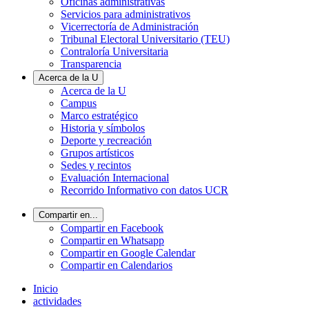
Oficinas administrativas
Servicios para administrativos
Vicerrectoría de Administración
Tribunal Electoral Universitario (TEU)
Contraloría Universitaria
Transparencia
Acerca de la U
Acerca de la U
Campus
Marco estratégico
Historia y símbolos
Deporte y recreación
Grupos artísticos
Sedes y recintos
Evaluación Internacional
Recorrido Informativo con datos UCR
Compartir en...
Compartir en Facebook
Compartir en Whatsapp
Compartir en Google Calendar
Compartir en Calendarios
Inicio
actividades