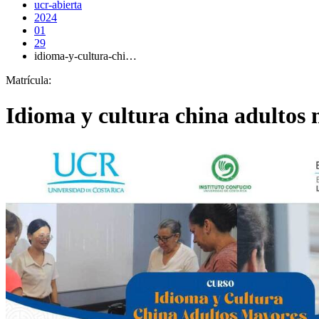
ucr-abierta
2024
01
29
idioma-y-cultura-chi…
Matrícula:
Idioma y cultura china adultos