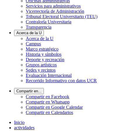
Oficinas administrativas
Servicios para administrativos
Vicerrectoría de Administración
Tribunal Electoral Universitario (TEU)
Contraloría Universitaria
Transparencia
Acerca de la U
Acerca de la U
Campus
Marco estratégico
Historia y símbolos
Deporte y recreación
Grupos artísticos
Sedes y recintos
Evaluación Internacional
Recorrido Informativo con datos UCR
Compartir en...
Compartir en Facebook
Compartir en Whatsapp
Compartir en Google Calendar
Compartir en Calendarios
Inicio
actividades