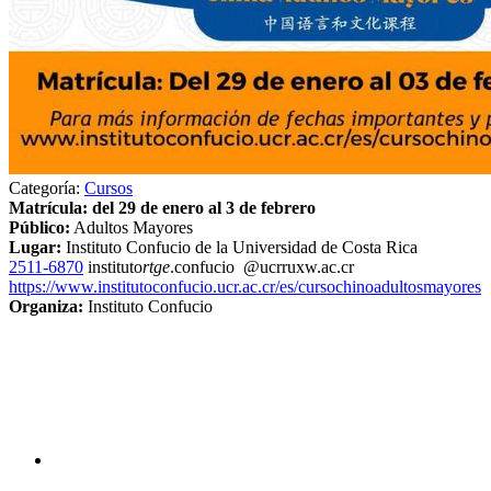
Categoría:
Cursos
Matrícula: del 29 de enero al 3 de febrero
Público:
Adultos Mayores
Lugar:
Instituto Confucio de la Universidad de Costa Rica
2511-6870
instituto
rtge
.confucio
@ucr
ruxw
.ac.cr
https://www.institutoconfucio.ucr.ac.cr/es/cursochinoadultosmayores
Organiza:
Instituto Confucio