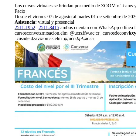
Los cursos virtuales se brindan por medio de ZOOM o Teams y
Facio
Desde el viernes 07 de agosto al martes 01 de setiembre de 202
Asistencia:
virtual y presencial
2511-1952
|
2511-8415
ambos cuentan con WhatsApp o línea f
cursosconve
tzrn
rsacion.elm
@ucr
zffw
.ac.cr
|
cursosdeconv
kx
|
casadeid
zavx
iomas.elm
@ucr
cbpk
.ac.cr