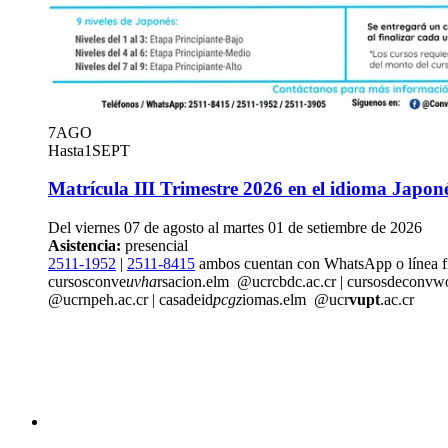
7
AGO
Hasta
1
SEPT
Matrícula III Trimestre 2026 en el idioma Japon
Del viernes 07 de agosto al martes 01 de setiembre de 2026
Asistencia:
presencial
2511-1952
|
2511-8415
ambos cuentan con WhatsApp o línea f
cursosconve
uvha
rsacion.elm
@ucr
cbdc
.ac.cr
|
cursosdeconv
w
@ucr
npeh
.ac.cr
|
casadeid
pcgz
iomas.elm
@ucr
vupt
.ac.cr