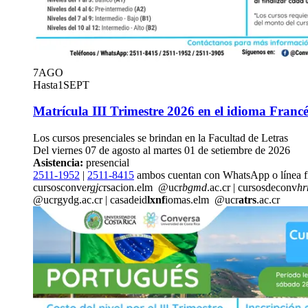
7
AGO
Hasta
1
SEPT
Matrícula III Trimestre 2026 en el idioma Francé
Los cursos presenciales se brindan en la Facultad de Letras
Del viernes 07 de agosto al martes 01 de setiembre de 2026
Asistencia:
presencial
2511-1952
|
2511-8415
ambos cuentan con WhatsApp o línea f
cursosconve
rgjc
rsacion.elm
@ucr
bgmd
.ac.cr
|
cursosdeconv
h
@ucr
gydg
.ac.cr
|
casadeid
lxnf
iomas.elm
@ucr
atrs
.ac.cr