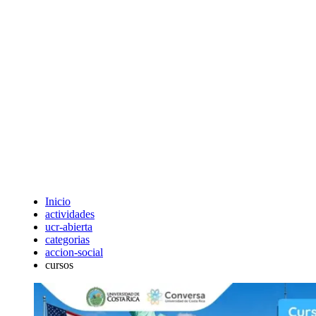
Inicio
actividades
ucr-abierta
categorias
accion-social
cursos