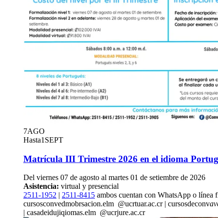
7
AGO
Hasta
1
SEPT
Matrícula III Trimestre 2026 en el idioma Portu
Del viernes 07 de agosto al martes 01 de setiembre de 2026
Asistencia:
virtual y presencial
2511-1952
|
2511-8415
ambos cuentan con WhatsApp o línea f
cursosconve
dmob
rsacion.elm
@ucr
tuar
.ac.cr
|
cursosdeconv
av
|
casadeid
ujiq
iomas.elm
@ucr
jure
.ac.cr