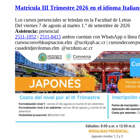
Matrícula III Trimestre 2026 en el idioma Italian
Los cursos presenciales se brindan en la Facultad de Letras
Del viernes 7 de agosto al martes 1.° de setiembre de 2026
Asistencia:
presencial
2511-1952
|
2511-8415
ambos cuentan con WhatsApp o línea f
cursosconve
bkuq
rsacion.elm
@ucr
kyqh
.ac.cr
|
cursosdeconv
px
casadeid
javi
iomas.elm
@ucr
dazo
.ac.cr