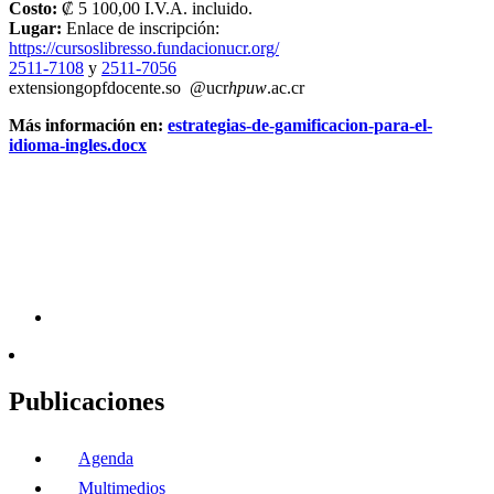
Costo:
₡ 5 100,00 I.V.A. incluido.
Lugar:
Enlace de inscripción:
https://cursoslibresso.fundacionucr.org/
2511-7108
y
2511-7056
extension
gopf
docente.so
@ucr
hpuw
.ac.cr
Más información en:
estrategias-de-gamificacion-para-el-
idioma-ingles.docx
Publicaciones
Agenda
Multimedios