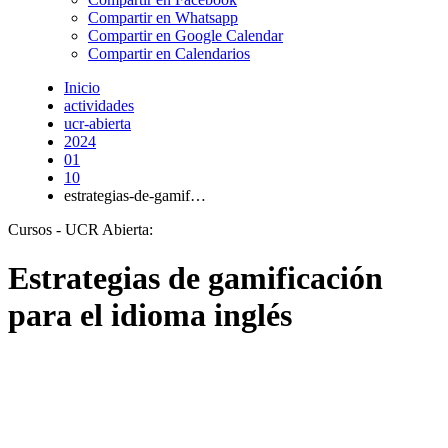
Compartir en Whatsapp
Compartir en Google Calendar
Compartir en Calendarios
Inicio
actividades
ucr-abierta
2024
01
10
estrategias-de-gamif…
Cursos - UCR Abierta:
Estrategias de gamificación
para el idioma inglés