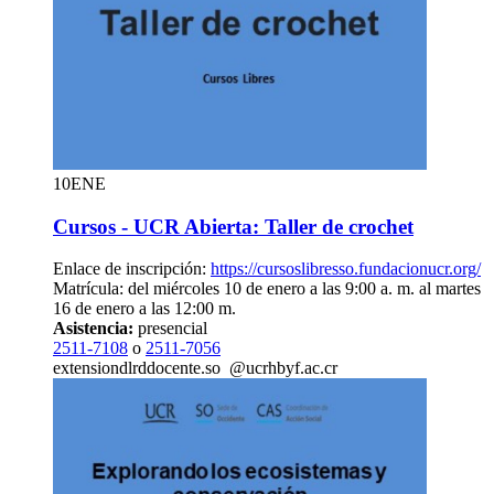
10
ENE
Cursos - UCR Abierta: Taller de crochet
Enlace de inscripción:
https://cursoslibresso.fundacionucr.org/
Matrícula: del miércoles 10 de enero a las 9:00 a. m. al martes
16 de enero a las 12:00 m.
Asistencia:
presencial
2511-7108
o
2511-7056
extension
dlrd
docente.so
@ucr
hbyf
.ac.cr