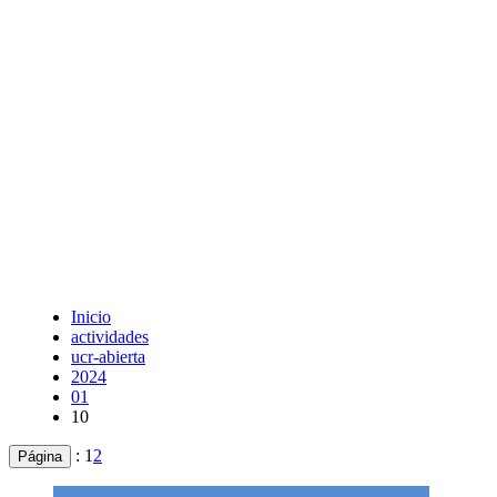
Inicio
actividades
ucr-abierta
2024
01
10
:
1
2
Página