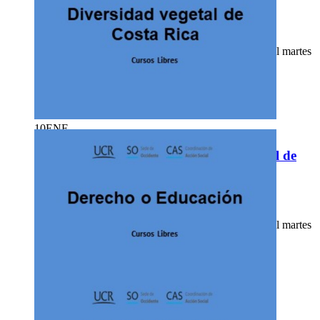
Aula por definir. Enlace de inscripción:
https://cursoslibresso.fundacionucr.org/
Matrícula: del miércoles 10 de enero a las 9:00 a. m. al martes
16 de enero a las 12:00 m.
Asistencia:
presencial
2511-7108
o
2511-7056
extension
hpor
docente.so
@ucr
jens
.ac.cr
10
ENE
Cursos - UCR Abierta: Diversidad vegetal de
Costa Rica
Aula 213. Enlace de inscripción:
https://cursoslibresso.fundacionucr.org/
Matrícula: del miércoles 10 de enero a las 9:00 a. m. al martes
16 de enero a las 12:00 m.
Asistencia:
presencial
2511-7108
o
2511-7056
extension
karz
docente.so
@ucr
mdvh
.ac.cr
10
ENE