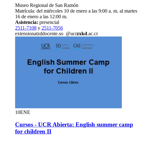
Museo Regional de San Ramón
Matrícula: del miércoles 10 de enero a las 9:00 a. m. al martes
16 de enero a las 12:00 m.
Asistencia:
presencial
2511-7108
y
2511-7056
extension
atzd
docente.so
@ucr
zxkd
.ac.cr
10
ENE
Cursos - UCR Abierta: English summer camp
for children II