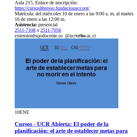
Aula 215. Enlace de inscripción:
https://cursoslibresso.fundacionucr.org/
Matrícula: del miércoles 10 de enero a las 9:00 a. m. al martes
16 de enero a las 12:00 m.
Asistencia:
presencial
2511-7108
o
2511-7056
extension
bsqo
docente.so
@ucr
vrho
.ac.cr
10
ENE
Cursos - UCR Abierta: El poder de la
planificación: el arte de establecer metas para