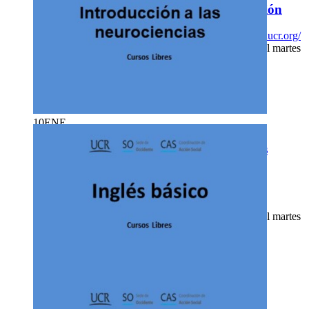
Cursos - UCR Abierta: Derecho o educación
Enlace de inscripción:
https://cursoslibresso.fundacionucr.org/
Matrícula: del miércoles 10 de enero a las 9:00 a. m. al martes
16 de enero a las 12:00 m.
Asistencia:
virtual
2511-7108
o
2511-7056
extension
qttl
docente.so
@ucr
djxa
.ac.cr
10
ENE
Cursos - UCR Abierta: Introducción a las
neurociencias
Aula por definir. Enlace de inscripción:
https://cursoslibresso.fundacionucr.org/
Matrícula: del miércoles 10 de enero a las 9:00 a. m. al martes
16 de enero a las 12:00 m.
Asistencia:
presencial
2511-7108
o
2511-7056
extension
oxrb
docente.so
@ucr
yxhw
.ac.cr
10
ENE