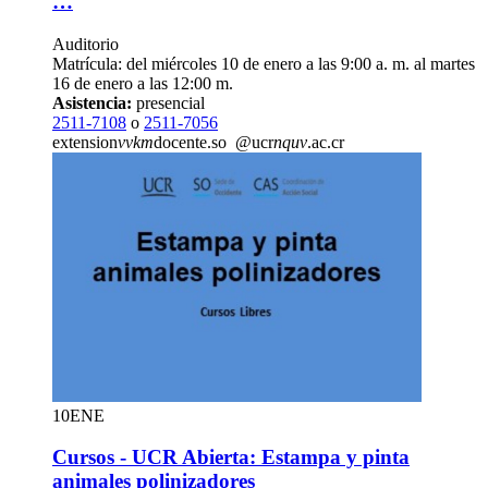
…
Auditorio
Matrícula: del miércoles 10 de enero a las 9:00 a. m. al martes
16 de enero a las 12:00 m.
Asistencia:
presencial
2511-7108
o
2511-7056
extension
vvkm
docente.so
@ucr
nquv
.ac.cr
10
ENE
Cursos - UCR Abierta: Estampa y pinta
animales polinizadores