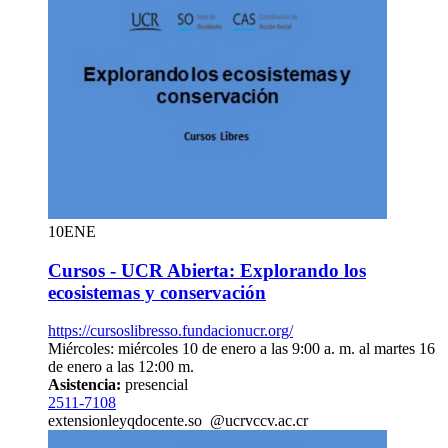
10
ENE
Cursos - UCR Abierta: Explorando los
ecosistemas y conservación
https://cursoslibresso.fundacionucr.org/
Miércoles: miércoles 10 de enero a las 9:00 a. m. al martes 16
de enero a las 12:00 m.
Asistencia:
presencial
2511-7108
extension
leyq
docente.so
@ucr
vccv
.ac.cr