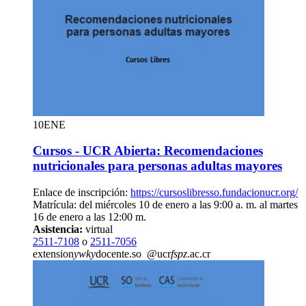
10
ENE
Cursos - UCR Abierta: Recomendaciones
nutricionales para personas adultas mayores
Enlace de inscripción:
https://cursoslibresso.fundacionucr.org/
Matrícula: del miércoles 10 de enero a las 9:00 a. m. al martes
16 de enero a las 12:00 m.
Asistencia:
virtual
2511-7108
o
2511-7056
extension
ywky
docente.so
@ucr
fspz
.ac.cr