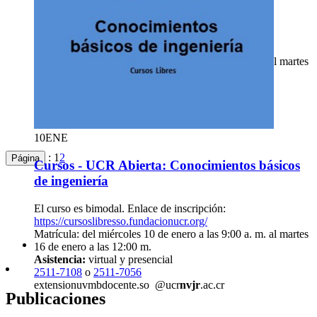
Cursos - UCR Abierta: Inglés básico
Aula 216. Enlace de inscripción:
https://cursoslibresso.fundacionucr.org/
Matrícula: del miércoles 10 de enero a las 9:00 a. m. al martes
16 de enero a las 12:00 m.
Asistencia:
presencial
2511-7108
o
2511-7056
extension
nlof
docente.so
@ucr
vadt
.ac.cr
10
ENE
:
1
2
Página
Cursos - UCR Abierta: Conocimientos básicos
de ingeniería
El curso es bimodal. Enlace de inscripción:
https://cursoslibresso.fundacionucr.org/
Matrícula: del miércoles 10 de enero a las 9:00 a. m. al martes
16 de enero a las 12:00 m.
Asistencia:
virtual y presencial
2511-7108
o
2511-7056
extension
uvmb
docente.so
@ucr
nvjr
.ac.cr
Publicaciones