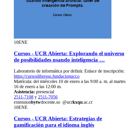
10
ENE
Cursos - UCR Abierta: Explorando el universo
de posibilidades usando inteligencia …
Laboratorio de informática por definir. Enlace de inscripción:
https://cursoslibresso.fundacionucr.o
Matrícula: del miércoles 10 de enero a las 9:00 a. m. al martes
16 de enero a las 12:00 m.
Asistencia:
presencial
2511-7108
y
2511-7056
extension
bytw
docente.so
@ucr
kxqu
.ac.cr
10
ENE
Cursos - UCR Abierta: Estrategias de
gamificación para el idioma inglés