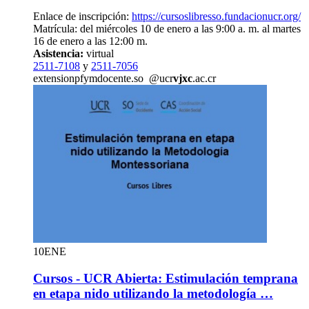
Enlace de inscripción:
https://cursoslibresso.fundacionucr.org/
Matrícula: del miércoles 10 de enero a las 9:00 a. m. al martes
16 de enero a las 12:00 m.
Asistencia:
virtual
2511-7108
y
2511-7056
extension
pfym
docente.so
@ucr
vjxc
.ac.cr
10
ENE
Cursos - UCR Abierta: Estimulación temprana
en etapa nido utilizando la metodología …