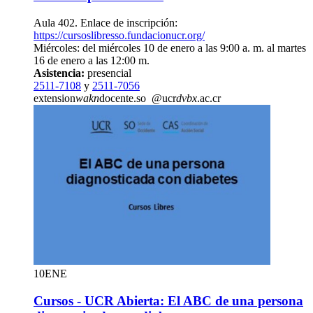
Aula 402. Enlace de inscripción:
https://cursoslibresso.fundacionucr.org/
Miércoles: del miércoles 10 de enero a las 9:00 a. m. al martes
16 de enero a las 12:00 m.
Asistencia:
presencial
2511-7108
y
2511-7056
extension
wakn
docente.so
@ucr
dvbx
.ac.cr
10
ENE
Cursos - UCR Abierta: El ABC de una persona