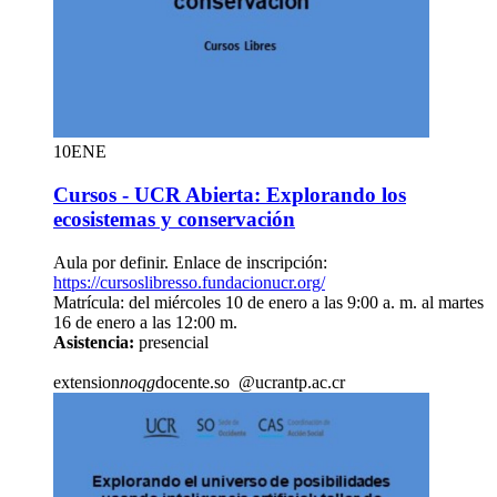
10
ENE
Cursos - UCR Abierta: Explorando los
ecosistemas y conservación
Aula por definir. Enlace de inscripción:
https://cursoslibresso.fundacionucr.org/
Matrícula: del miércoles 10 de enero a las 9:00 a. m. al martes
16 de enero a las 12:00 m.
Asistencia:
presencial
extension
noqg
docente.so
@ucr
antp
.ac.cr