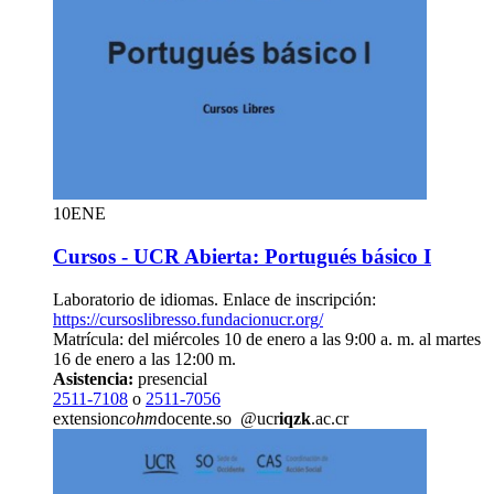
10
ENE
Cursos - UCR Abierta: Portugués básico I
Laboratorio de idiomas. Enlace de inscripción:
https://cursoslibresso.fundacionucr.org/
Matrícula: del miércoles 10 de enero a las 9:00 a. m. al martes
16 de enero a las 12:00 m.
Asistencia:
presencial
2511-7108
o
2511-7056
extension
cohm
docente.so
@ucr
iqzk
.ac.cr