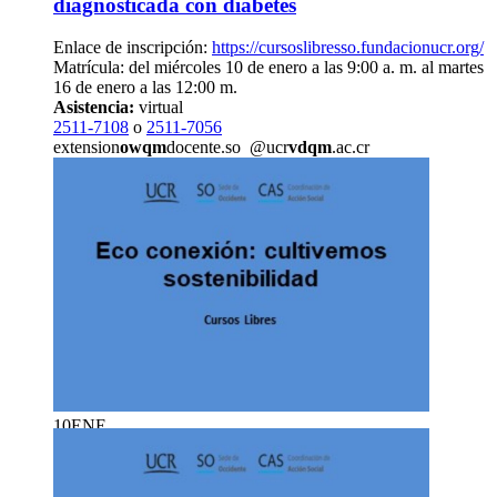
diagnosticada con diabetes
Enlace de inscripción:
https://cursoslibresso.fundacionucr.org/
Matrícula: del miércoles 10 de enero a las 9:00 a. m. al martes
16 de enero a las 12:00 m.
Asistencia:
virtual
2511-7108
o
2511-7056
extension
owqm
docente.so
@ucr
vdqm
.ac.cr
10
ENE
Cursos - UCR Abierta: Eco conexión:
cultivemos sostenibilidad