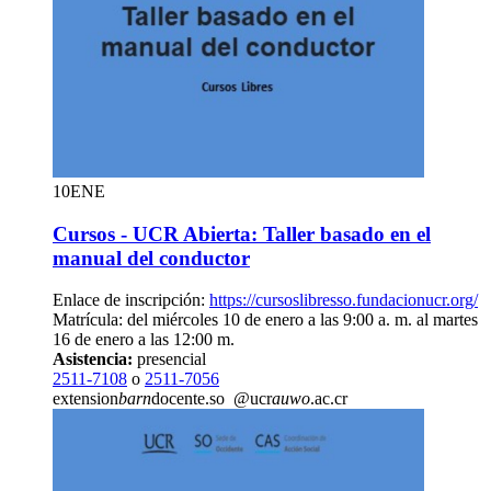
10
ENE
Cursos - UCR Abierta: Taller basado en el
manual del conductor
Enlace de inscripción:
https://cursoslibresso.fundacionucr.org/
Matrícula: del miércoles 10 de enero a las 9:00 a. m. al martes
16 de enero a las 12:00 m.
Asistencia:
presencial
2511-7108
o
2511-7056
extension
barn
docente.so
@ucr
auwo
.ac.cr