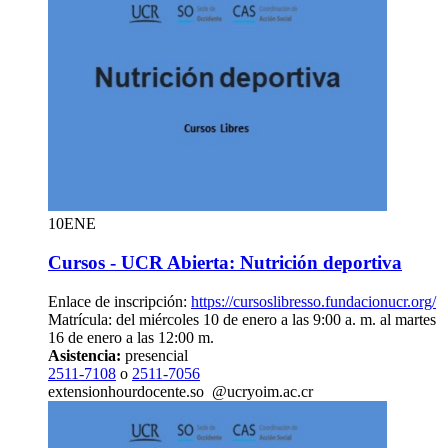
10
ENE
Cursos - UCR Abierta: Nutrición deportiva
Enlace de inscripción:
https://cursoslibresso.fundacionucr.org/
Matrícula: del miércoles 10 de enero a las 9:00 a. m. al martes
16 de enero a las 12:00 m.
Asistencia:
presencial
2511-7108
o
2511-7056
extension
hour
docente.so
@ucr
yoim
.ac.cr