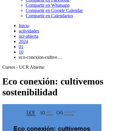
Compartir en Whatsapp
Compartir en Google Calendar
Compartir en Calendarios
Inicio
actividades
ucr-abierta
2024
01
10
eco-conexion-cultive…
Cursos - UCR Abierta:
Eco conexión: cultivemos
sostenibilidad