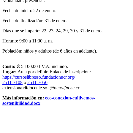
Modalidad: presencial.
Fecha de inicio: 22 de enero.
Fecha de finalización: 31 de enero
Días que se imparte: 22, 23, 24, 29, 30 y 31 de enero.
Horario: 9:00 a 11:30 a. m.
Población: niños y adultos (de 6 años en adelante).
Costo:
₡ 5 100,00 I.V.A. incluido.
Lugar:
Aula por definir. Enlace de inscripción:
https://cursoslibresso.fundacionucr.org/
2511-7108
o
2511-7056
extension
aeit
docente.so
@ucr
wifm
.ac.cr
Más información en:
eco-conexion-cultivemos-
sostenibilidad.docx