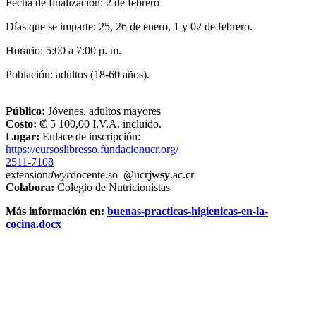
Fecha de finalización: 2 de febrero
Días que se imparte: 25, 26 de enero, 1 y 02 de febrero.
Horario: 5:00 a 7:00 p. m.
Población: adultos (18-60 años).
Público:
Jóvenes, adultos mayores
Costo:
₡ 5 100,00 I.V.A. incluido.
Lugar:
Enlace de inscripción:
https://cursoslibresso.fundacionucr.org/
2511-7108
extension
dwyr
docente.so
@ucr
jwsy
.ac.cr
Colabora:
Colegio de Nutricionistas
Más información en:
buenas-practicas-higienicas-en-la-
cocina.docx